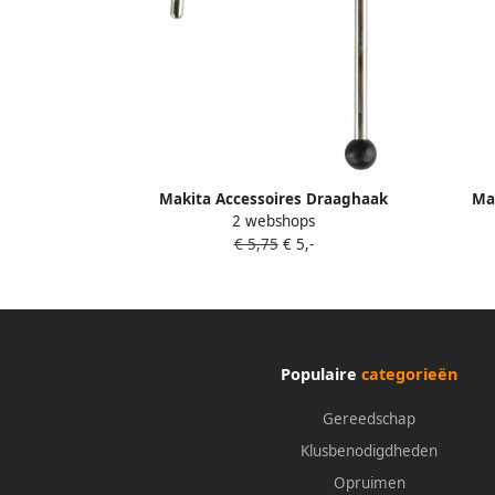
Makita Accessoires Draaghaak
Mak
2 webshops
zaklamp GM00002331
€ 5,75
€ 5,-
Populaire
categorieën
Gereedschap
Klusbenodigdheden
Opruimen