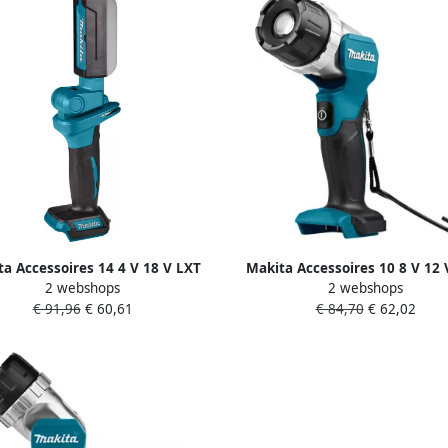
a Accessoires 14 4 V 18 V LXT
Makita Accessoires 10 8 V 12
2 webshops
2 webshops
Zaklamp led DEBDML816
Zaklamp led DEAML106
€ 91,96
€ 60,61
€ 84,70
€ 62,02