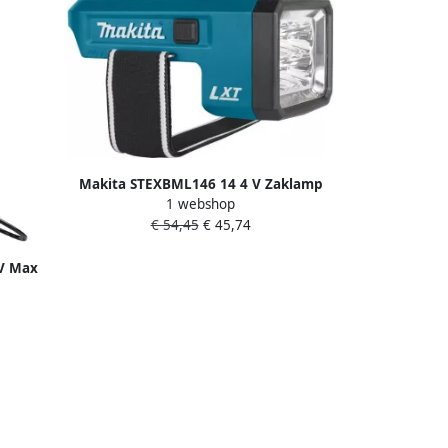
Makita STEXBML146 14 4 V Zaklamp
1 webshop
blok led | Mtools
€ 54,45
€ 45,74
 V Max