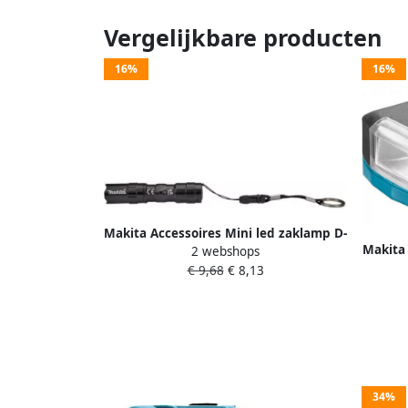
Vergelijkbare producten
16%
16%
Makita Accessoires Mini led zaklamp D-
Makita
2 webshops
58752
€ 9,68
€ 8,13
34%