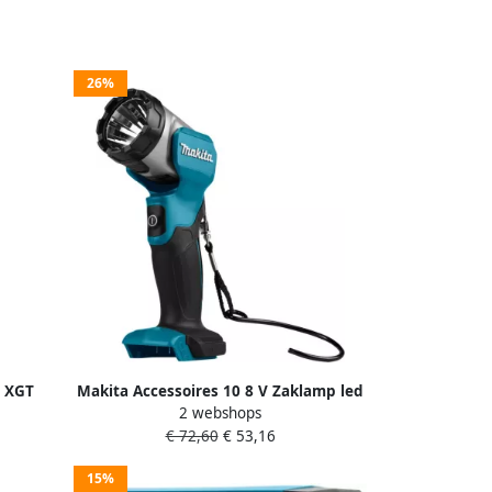
26%
x XGT
Makita Accessoires 10 8 V Zaklamp led
2 webshops
G
DEAML105
€ 72,60
€ 53,16
15%