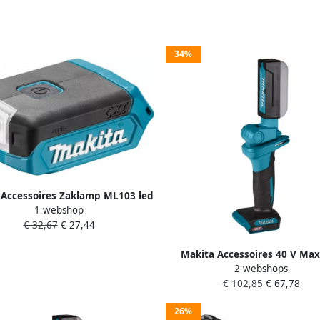
34%
 Accessoires Zaklamp ML103 led
1 webshop
10 8V: DEAML103
€ 32,67
€ 27,44
Makita Accessoires 40 V Ma
2 webshops
Zaklamp led DEBML006
€ 102,85
€ 67,78
26%