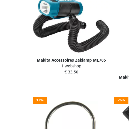
Makita Accessoires Zaklamp ML705
1 webshop
Led 7 2v STEXML705
€ 33,50
Makit
13%
26%