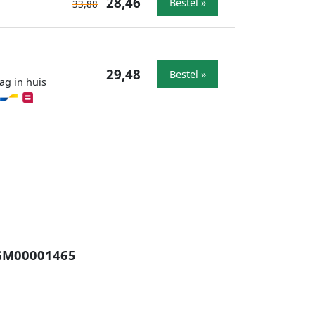
28,46
Bestel »
33,88
29,48
Bestel »
ag in huis
 GM00001465