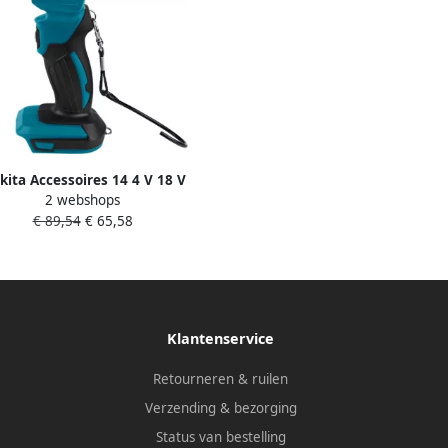
ita Accessoires 14 4 V 18 V
2 webshops
Zaklamp led DEBDML808
€ 89,54
€ 65,58
Klantenservice
Retourneren & ruilen
Verzending & bezorging
Status van bestelling