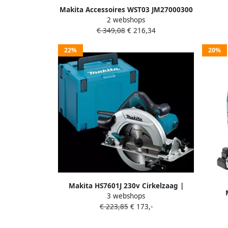
Makita Accessoires WST03 JM27000300
2 webshops
onderstel voor MLT100 WST03
€ 349,08
€ 216,34
22%
20%
Makita HS7601J 230v Cirkelzaag |
3 webshops
1200w 190mm HS7601J
Deco
€ 223,85
€ 173,-
ac