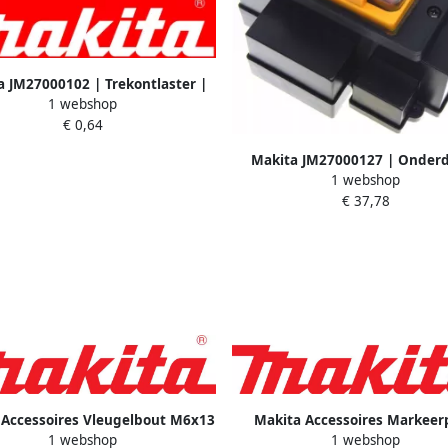
a JM27000102 | Trekontlaster |
1 webshop
Voor Mlt100
€ 0,64
Makita JM27000127 | Onderd
1 webshop
Schakelaar Voor MLT100N JM2
€ 37,78
 Accessoires Vleugelbout M6x13
Makita Accessoires Markeer
1 webshop
1 webshop
| JM27000210
MLT100N | JM27000207