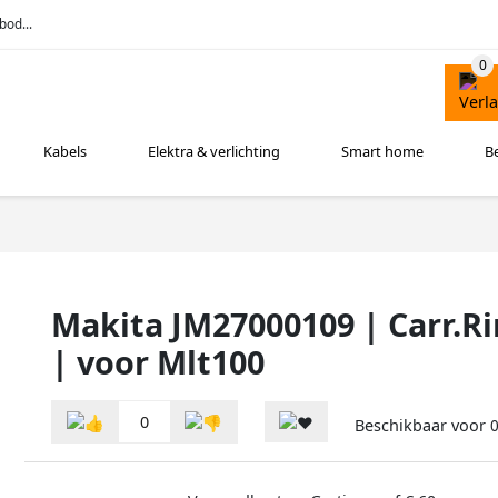
bod...
Kabels
Elektra & verlichting
Smart home
B
Makita JM27000109 | Carr.R
| voor Mlt100
0
Beschikbaar voor
0