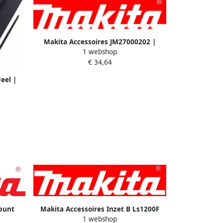
Makita Accessoires JM27000202 |
1 webshop
Langsgeleider voor MLT100
€ 34,64
JM27000202
eel |
7000127
punt
Makita Accessoires Inzet B Ls1200F
1 webshop
JM21000101