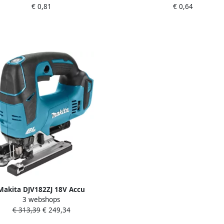
€ 0,81
€ 0,64
Makita DJV182ZJ 18V Accu
3 webshops
upeerzaag D-greep | Zonder
€ 313,39
€ 249,34
cu&apos;s en lader DJV182ZJ