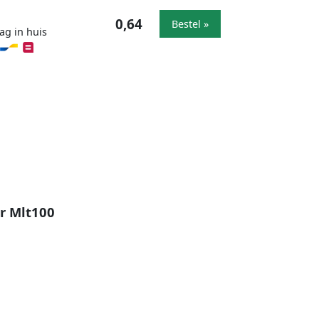
0,64
Bestel »
ag in huis
r Mlt100