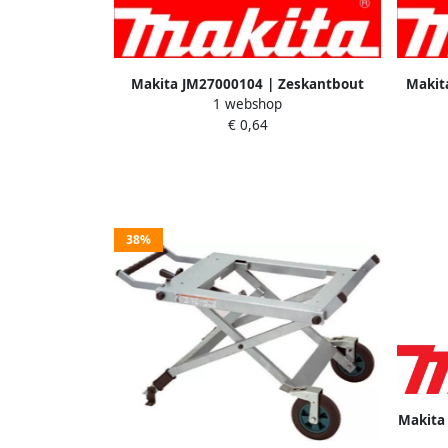
Makita JM27000104 | Zeskantbout
Makit
1 webshop
M10x45mm | voor MLT100N
€ 0,64
38%
Makita