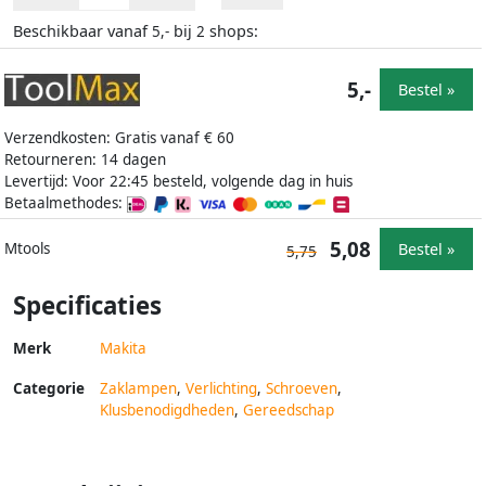
Beschikbaar vanaf
bij
shops:
5,-
2
5,-
Bestel »
Verzendkosten: Gratis vanaf € 60
Retourneren: 14 dagen
Levertijd: Voor 22:45 besteld, volgende dag in huis
Betaalmethodes:
5,08
Bestel »
Mtools
5,75
Specificaties
Merk
Makita
Categorie
Zaklampen
,
Verlichting
,
Schroeven
,
Klusbenodigdheden
,
Gereedschap