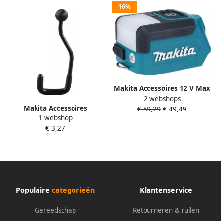
16%
Makita Accessoires 12 V Max
2 webshops
Zaklamp blok led met USB-
Makita Accessoires
€ 59,29
€ 49,49
uitgang ML107
1 webshop
Draaghaak zaklamp
€ 3,27
GM00001283
Populaire
categorieën
Klantenservice
Gereedschap
Retourneren & ruilen