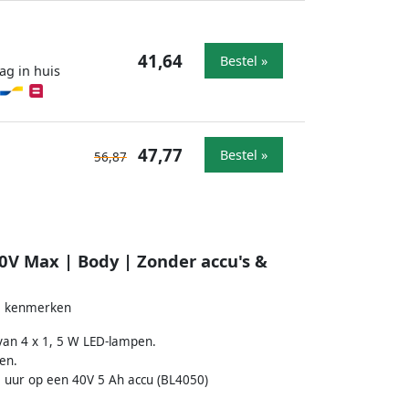
41,64
Bestel »
ag in huis
47,77
Bestel »
56,87
V Max | Body | Zonder accu's &
re kenmerken
van 4 x 1, 5 W LED-lampen.
en.
5 uur op een 40V 5 Ah accu (BL4050)