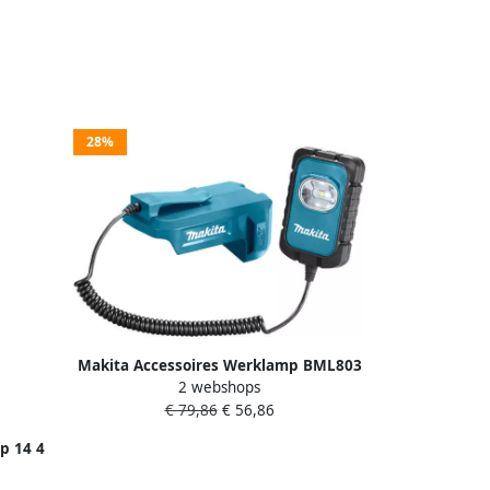
28%
Makita Accessoires Werklamp BML803
2 webshops
14 4V 18V DEABML803
€ 79,86
€ 56,86
p 14 4