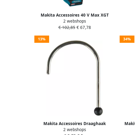
blo
Makita Accessoires 40 V Max XGT
2 webshops
Zaklamp led DEBML006G
€ 102,85
€ 67,78
13%
34%
Makita Accessoires Draaghaak
Makit
2 webshops
zaklamp GM00002331