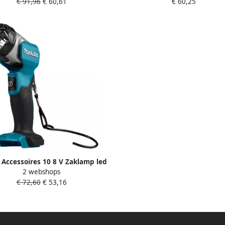
€ 91,96
€ 60,61
€ 60,25
 Accessoires 10 8 V Zaklamp led
2 webshops
DEAML105
€ 72,60
€ 53,16