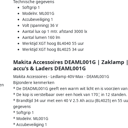
Technische gegevens
Softgrip 1
Modelnr. ML001G
Accubeveiliging 1
Volt (spanning) 36 V
Aantal lux op 1 mtr. afstand 3000 lx
Aantal lumen 160 lm
Werktijd XGT hoog BL4040 55 uur
Werktijd XGT hoog BL4025 34 uur
Makita Accessoires DEAML001G | Zaklamp |
accu's & Laders DEAML001G
Makita Accessoires - Ledlamp 40V-Max - DEAML001G
Bijzondere kenmerken
en
* De DEADML001G geeft een warm wit licht en is voorzien van
* De kop is verstelbaar over een hoek van 170¦ in 12 standen.
* Brandtijd 34 uur met een 40 V 2.5 Ah accu (BL4025) en 55 u
gegevens
* Softgrip 1
* Modelnr. ML001G
* Accubeveiliging 1