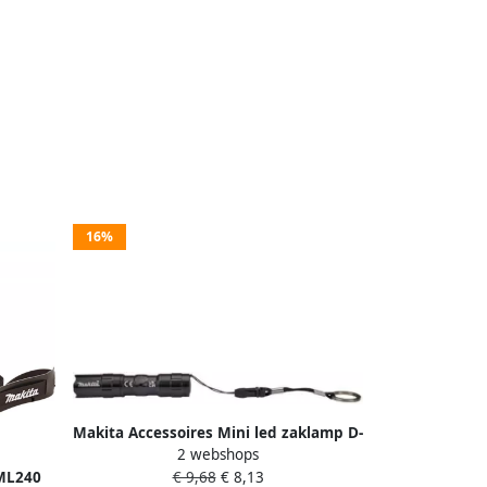
16%
Makita Accessoires Mini led zaklamp D-
2 webshops
58752
ML240
€ 9,68
€ 8,13