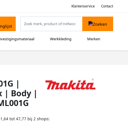
Klantenservice
Contact
evestigingsmateriaal
Werkkleding
Merken
01G |
 | Body |
AML001G
tot
bij
shops:
41,64
47,77
2