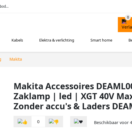
bod...
Kabels
Elektra & verlichting
Smart home
B
g
Makita
Makita Accessoires DEAML0
Zaklamp | led | XGT 40V Max
Zonder accu's & Laders DE
0
Beschikbaar voor