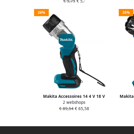
€ 5,75
€ 5,-
26%
26%
Makita Accessoires 14 4 V 18 V
Makita
2 webshops
Zaklamp led DEBDML808
€ 89,54
€ 65,58