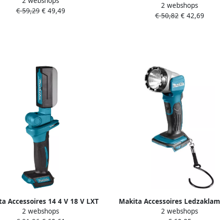
2 webshops
k led met USB-uitgang ML107
2 webshops
STEXBML240
€ 59,29
€ 49,49
€ 50,82
€ 42,69
a Accessoires 14 4 V 18 V LXT
Makita Accessoires Ledzaklam
2 webshops
2 webshops
Zaklamp led DEBDML816
18V 180lm DEBDML802