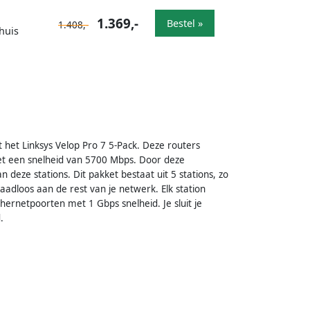
1.369,-
Bestel »
1.408,-
huis
et het Linksys Velop Pro 7 5-Pack. Deze routers
t een snelheid van 5700 Mbps. Door deze
 deze stations. Dit pakket bestaat uit 5 stations, zo
draadloos aan de rest van je netwerk. Elk station
hernetpoorten met 1 Gbps snelheid. Je sluit je
.