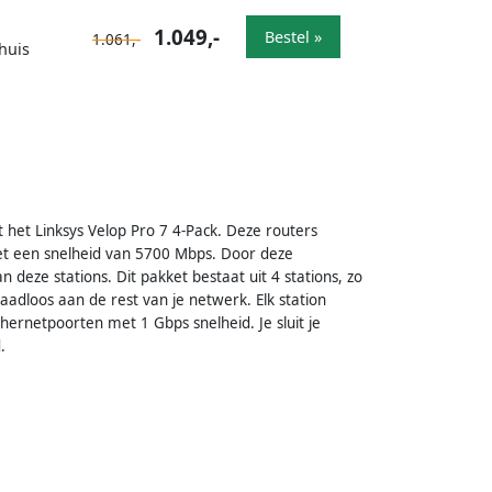
1.049,-
Bestel »
1.061,-
huis
et het Linksys Velop Pro 7 4-Pack. Deze routers
t een snelheid van 5700 Mbps. Door deze
 deze stations. Dit pakket bestaat uit 4 stations, zo
draadloos aan de rest van je netwerk. Elk station
hernetpoorten met 1 Gbps snelheid. Je sluit je
.