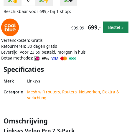
0
Beschikbaar voor
bij
shop:
699,-
1
699,-
Bestel »
999,99
Verzendkosten: Gratis
Retourneren: 30 dagen gratis
Levertijd: Voor 23:59 besteld, morgen in huis
Betaalmethodes:
Specificaties
Merk
Linksys
Categorie
Mesh wifi routers
,
Routers
,
Netwerken
,
Elektra &
verlichting
Omschrijving
Linksys Velop Pro 7 3-Pack