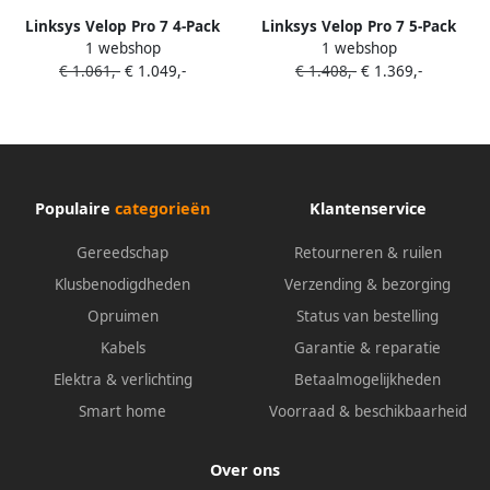
Linksys Velop Pro 7 4-Pack
Linksys Velop Pro 7 5-Pack
1 webshop
1 webshop
€ 1.061,-
€ 1.049,-
€ 1.408,-
€ 1.369,-
Populaire
categorieën
Klantenservice
Gereedschap
Retourneren & ruilen
Klusbenodigdheden
Verzending & bezorging
Opruimen
Status van bestelling
Kabels
Garantie & reparatie
Elektra & verlichting
Betaalmogelijkheden
Smart home
Voorraad & beschikbaarheid
Over ons