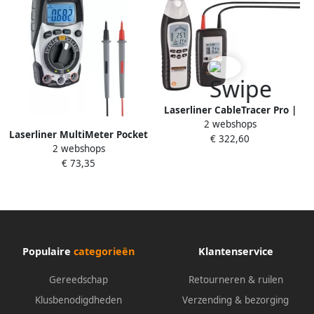
Laserliner CableTracer Pro |
2 webshops
Multimeter | IQ serie
Laserliner MultiMeter Pocket
€ 322,60
083.070A
2 webshops
XP MultiMeter Pocket XP|
€ 73,35
Compact | Blutooth 083.036A
Populaire
categorieën
Klantenservice
Gereedschap
Retourneren & ruilen
Klusbenodigdheden
Verzending & bezorging