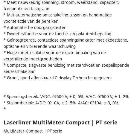
* Meet nauwkeurig spanning, stroom, weerstand, capaciteit,
frequentie en tastgraad
* Met automatische omschakeling tussen en handmatige
voorselectie van de bereiken
* Automatische doorgangstester
* Diodetestfunctie voor de functie- en polariteitsbepaling
* Geïntegreerde, contactloze spanningsindicator met akoestische,
optische en vibrerende waarschuwing
* Hoge meetresolutie voor de exacte bepaling van de
verschillende meetgrootheden
* Compacte, slagvaste behuizing met standvoet en soepellopende
keuzeschakelaar
* Groot, goed afleesbaar LC-display Technische gegevens
* Spanningsbereik: V/DC: 0?600 V, ± 0, 5%, V/AC: 0?600 V, ± 1, 2%
* Stroombereik: A/DC: 0?10A, ± 2, 5%, A/AC: 0?10A, ± 3, 0%
*
Laserliner MultiMeter-Compact | PT serie
MultiMeter-Compact | PT serie