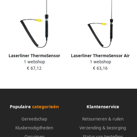
Laserliner ThermoSensor
Laserliner ThermoSensor Air
1 webshop
1 webshop
Touch K-type-
K-type-temperatuursensor
€ 67,12
€ 63,16
temperatuurvoeler 082.437A
082.435A
Populaire
categorieën
Klantenservice
Gereedschap
Retourneren & ruilen
Klusbenodigdheden
Verzending & bezorging
Opruimen
Status van bestelling