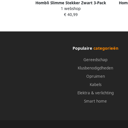
Hombli Slimme Stekker Zwart 3-Pack
Homb
1 webshop
€ 40,99
Populaire
categorieën
Gereedschap
Klusbenodigdheden
Opruimen
Kabels
Elektra & verlichting
Smart home