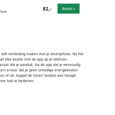
82,-
Bestel »
huis
ia wifi verbinding maken met je smartphone. Na het
f elke locatie met de app op je telefoon.
aat dat je aansluit. Via de app stel je eenvoudig
kers ervoor dat je geen onnodige energiekosten
aan of uit. Koppel de Smart Sockets aan Google
home hub te bedienen.