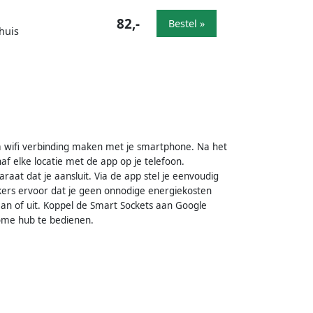
82,-
Bestel »
huis
ia wifi verbinding maken met je smartphone. Na het
f elke locatie met de app op je telefoon.
aat dat je aansluit. Via de app stel je eenvoudig
kers ervoor dat je geen onnodige energiekosten
aan of uit. Koppel de Smart Sockets aan Google
home hub te bedienen.