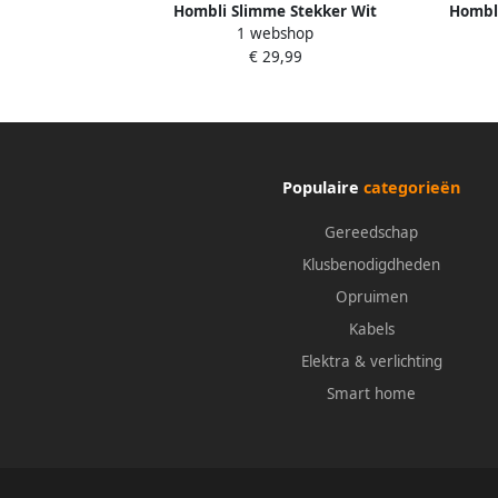
Hombli Slimme Stekker Wit
Hombli
1 webshop
€ 29,99
Populaire
categorieën
Gereedschap
Klusbenodigdheden
Opruimen
Kabels
Elektra & verlichting
Smart home