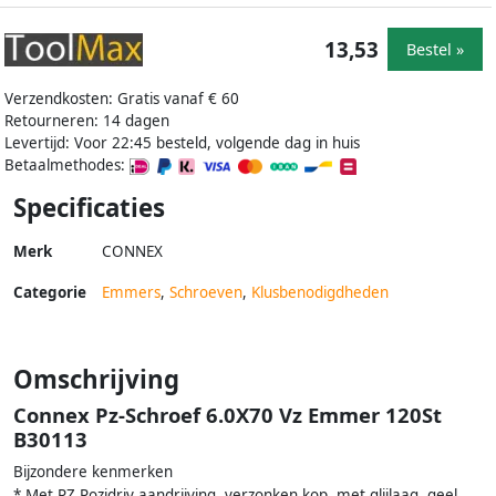
13,53
Bestel »
Verzendkosten: Gratis vanaf € 60
Retourneren: 14 dagen
Levertijd: Voor 22:45 besteld, volgende dag in huis
Betaalmethodes:
Specificaties
Merk
CONNEX
Categorie
Emmers
,
Schroeven
,
Klusbenodigdheden
Omschrijving
Connex Pz-Schroef 6.0X70 Vz Emmer 120St
B30113
Bijzondere kenmerken
* Met PZ Pozidriv aandrijving, verzonken kop, met glijlaag, geel