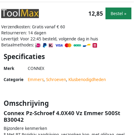
12,85
Bestel »
Verzendkosten: Gratis vanaf € 60
Retourneren: 14 dagen
Levertijd: Voor 22:45 besteld, volgende dag in huis
Betaalmethodes:
Specificaties
Merk
CONNEX
Categorie
Emmers
,
Schroeven
,
Klusbenodigdheden
Omschrijving
Connex Pz-Schroef 4.0X40 Vz Emmer 500St
B30042
Bijzondere kenmerken
* Met PZ Pozidriv aandrijving, verzonken kop, met glijlaag, geel