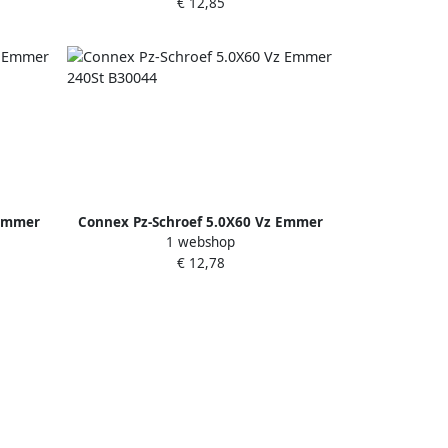
€ 12,85
 Emmer
Connex Pz-Schroef 5.0X60 Vz Emmer
1 webshop
240St B30044
€ 12,78