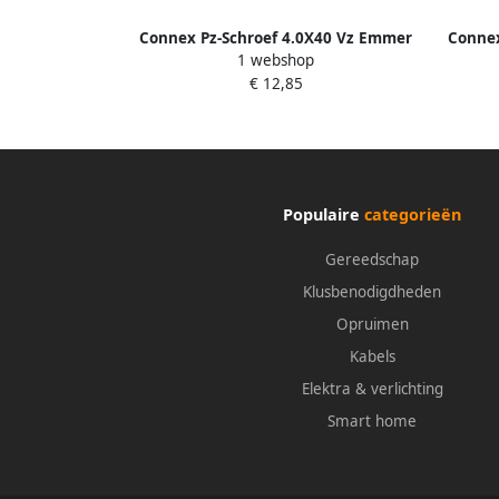
Connex Pz-Schroef 4.0X40 Vz Emmer
Connex
1 webshop
500St B30042
€ 12,85
Populaire
categorieën
Gereedschap
Klusbenodigdheden
Opruimen
Kabels
Elektra & verlichting
Smart home