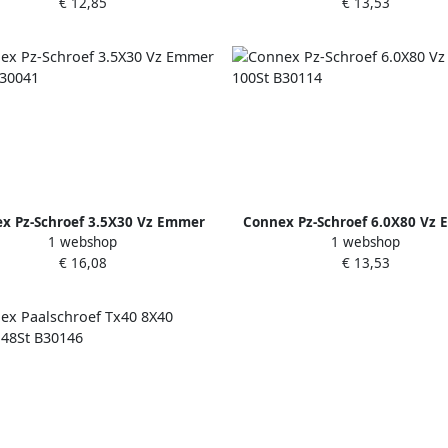
€ 12,85
€ 13,53
x Pz-Schroef 3.5X30 Vz Emmer
Connex Pz-Schroef 6.0X80 Vz
1 webshop
1 webshop
850St B30041
100St B30114
€ 16,08
€ 13,53