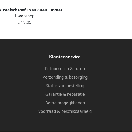
 Paalschroef Tx40 8X40 Emmer
1 webshop
48St B30146
€ 19,05
Klantenservice
Retourneren & ruilen
Verzending & bezorging
Status van bestelling
Garantie & reparatie
Betaalmogelijkheden
Voorraad & beschikbaarheid