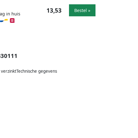
13,53
Bestel »
ag in huis
B30111
l verzinktTechnische gegevens