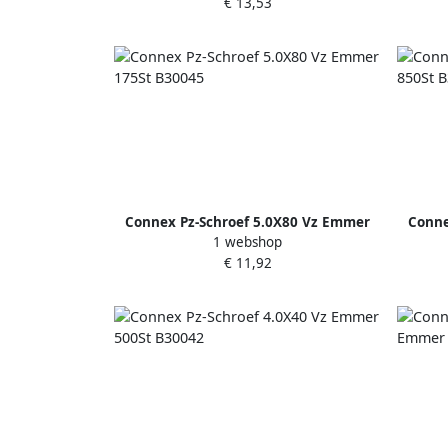
€ 13,53
Connex Pz-Schroef 5.0X80 Vz Emmer
Conne
1 webshop
175St B30045
€ 11,92