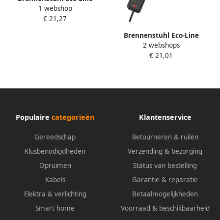
1 webshop
stekkerdoos Comfort Switch
€ 21,27
Plus EL CSP 24 6-voudig wit 1
5m H05VV-F 3G1 5 2
Brennenstuhl Eco-Line
permanente 4 schakelbare
2 webshops
Comfort Switch Stekkerdoos
externe voetschakelaar
€ 21,01
6 voudig anthraciet 2m
H05VV-F 3G1 5 1159450616
Populaire
categorieën
Klantenservice
Gereedschap
Retourneren & ruilen
Klusbenodigdheden
Verzending & bezorging
Opruimen
Status van bestelling
Kabels
Garantie & reparatie
Elektra & verlichting
Betaalmogelijkheden
Smart home
Voorraad & beschikbaarheid