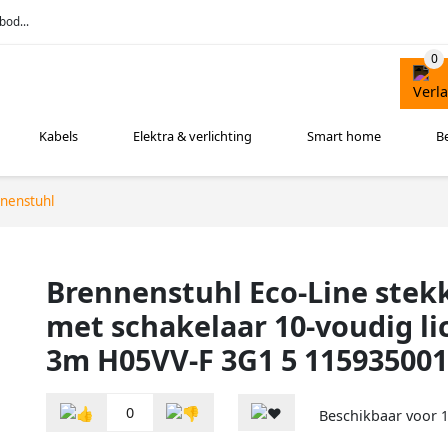
bod...
Kabels
Elektra & verlichting
Smart home
B
nenstuhl
Brennenstuhl Eco-Line stek
met schakelaar 10-voudig lic
3m H05VV-F 3G1 5 11593500
0
Beschikbaar voor