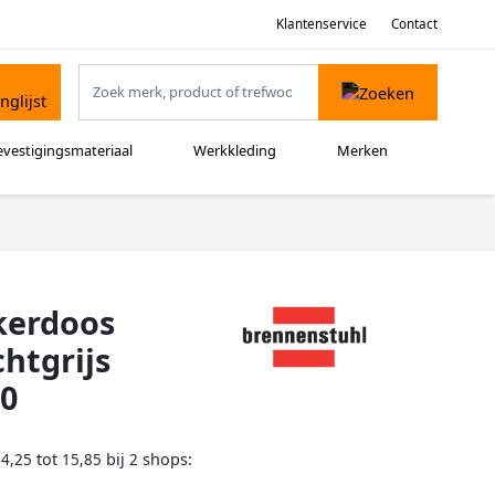
Klantenservice
Contact
evestigingsmateriaal
Werkkleding
Merken
kerdoos
htgrijs
10
tot
bij
shops:
14,25
15,85
2