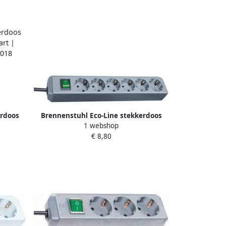
erdoos
Brennenstuhl Eco-Line stekkerdoos
1 webshop
wart |
met schakelaar 6-voudig zilver grijs 1 5
€ 8,80
01018
m H05VV-F 3G1 5 1159540015