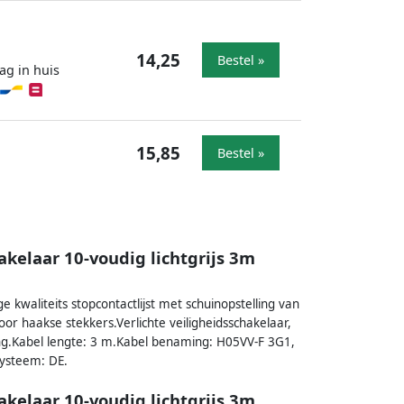
14,25
Bestel »
ag in huis
15,85
Bestel »
kelaar 10-voudig lichtgrijs 3m
 kwaliteits stopcontactlijst met schuinopstelling van
or haakse stekkers.Verlichte veiligheidsschakelaar,
ing.Kabel lengte: 3 m.Kabel benaming: H05VV-F 3G1,
systeem: DE.
kelaar 10-voudig lichtgrijs 3m