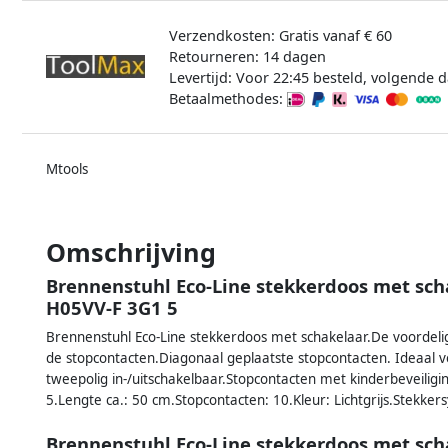
Verzendkosten: Gratis vanaf € 60
Retourneren: 14 dagen
Levertijd: Voor 22:45 besteld, volgende d
Betaalmethodes:
Mtools
Omschrijving
Brennenstuhl Eco-Line stekkerdoos met scha
H05VV-F 3G1 5
Brennenstuhl Eco-Line stekkerdoos met schakelaar.De voordelige
de stopcontacten.Diagonaal geplaatste stopcontacten. Ideaal vo
tweepolig in-/uitschakelbaar.Stopcontacten met kinderbeveilig
5.Lengte ca.: 50 cm.Stopcontacten: 10.Kleur: Lichtgrijs.Stekker
Brennenstuhl Eco-Line stekkerdoos met scha