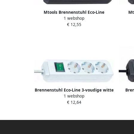
Mtools Brennenstuhl Eco-Line
Mt
1 webshop
stekkerdoos met schakelaar 3-voudig
stekke
€ 12,55
zwart 5m H05VV-F 3G1 5 |
Brennenstuhl Eco-Line 3-voudige witte
Bren
1 webshop
stekkerdoos met schakelaar | 1152920
zwarte
€ 12,64