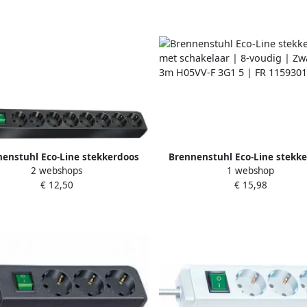
enstuhl Eco-Line stekkerdoos
Brennenstuhl Eco-Line stekk
2 webshops
1 webshop
schakelaar 8-voudig zwart 3m
met schakelaar | 8-voudig | Z
€ 12,50
€ 15,98
05VV-F 3G1 5 1159300018
3m H05VV-F 3G1 5 | FR 11593