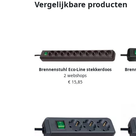
Vergelijkbare producten
Brennenstuhl Eco-Line stekkerdoos
Brenn
2 webshops
met schakelaar 10-voudig zwart 3m
met 
€ 15,85
H05VV-F 3G1 5 1159300010
H