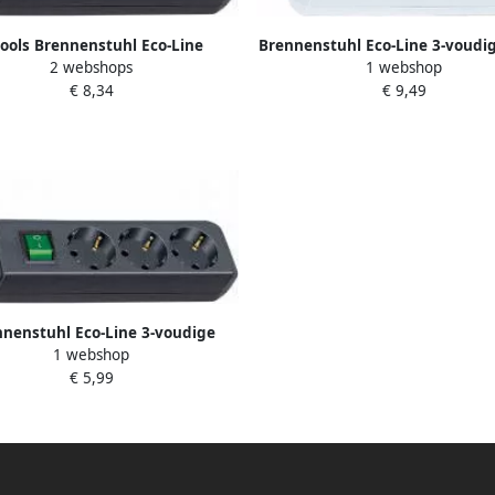
ools Brennenstuhl Eco-Line
Brennenstuhl Eco-Line 3-voudig
2 webshops
1 webshop
rdoos met schakelaar 3-voudig
stekkerdoos met schakelaa
€ 8,34
€ 9,49
zwart 3m H05VV-F 3G1 5 |
1152320400
nenstuhl Eco-Line 3-voudige
1 webshop
 stekkerdoos met schakelaar |
€ 5,99
1152300015