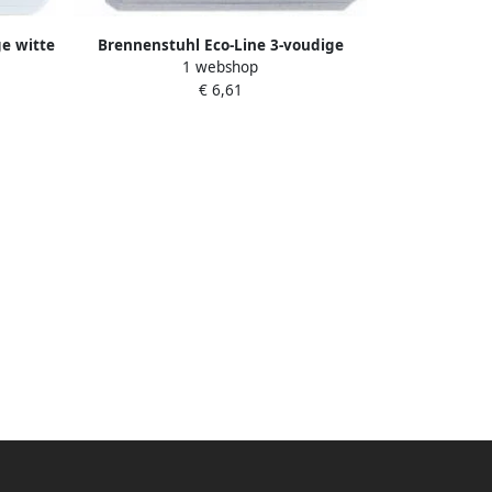
e witte
Brennenstuhl Eco-Line 3-voudige
1 webshop
r |
zilveren stekkerdoos met schakelaar |
€ 6,61
1152340015