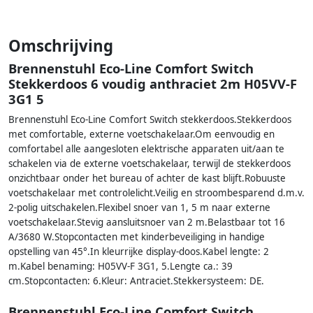
Omschrijving
Brennenstuhl Eco-Line Comfort Switch
Stekkerdoos 6 voudig anthraciet 2m H05VV-F
3G1 5
Brennenstuhl Eco-Line Comfort Switch stekkerdoos.Stekkerdoos
met comfortable, externe voetschakelaar.Om eenvoudig en
comfortabel alle aangesloten elektrische apparaten uit/aan te
schakelen via de externe voetschakelaar, terwijl de stekkerdoos
onzichtbaar onder het bureau of achter de kast blijft.Robuuste
voetschakelaar met controlelicht.Veilig en stroombesparend d.m.v.
2-polig uitschakelen.Flexibel snoer van 1, 5 m naar externe
voetschakelaar.Stevig aansluitsnoer van 2 m.Belastbaar tot 16
A/3680 W.Stopcontacten met kinderbeveiliging in handige
opstelling van 45°.In kleurrijke display-doos.Kabel lengte: 2
m.Kabel benaming: H05VV-F 3G1, 5.Lengte ca.: 39
cm.Stopcontacten: 6.Kleur: Antraciet.Stekkersysteem: DE.
Brennenstuhl Eco-Line Comfort Switch