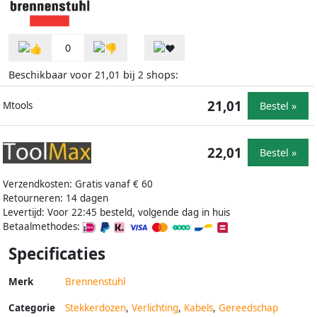
0
Beschikbaar voor
bij
shops:
21,01
2
21,01
Bestel »
Mtools
22,01
Bestel »
Verzendkosten: Gratis vanaf € 60
Retourneren: 14 dagen
Levertijd: Voor 22:45 besteld, volgende dag in huis
Betaalmethodes:
Specificaties
Merk
Brennenstuhl
Categorie
Stekkerdozen
,
Verlichting
,
Kabels
,
Gereedschap