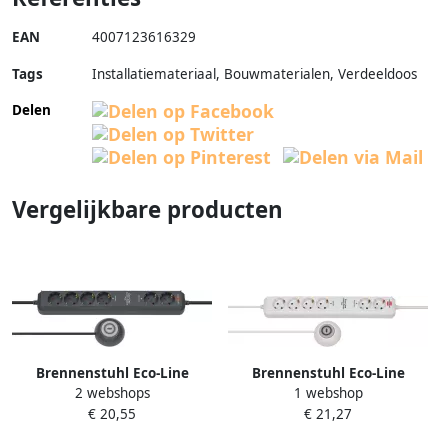
EAN
4007123616329
Tags
Installatiemateriaal, Bouwmaterialen, Verdeeldoos
Delen
Vergelijkbare producten
Brennenstuhl Eco-Line
Brennenstuhl Eco-Line
2 webshops
1 webshop
stekkerdoos Comfort Switch
stekkerdoos Comfort Switch
€ 20,55
€ 21,27
Plus EL CSP 24 6-voudig
Plus EL CSP 24 6-voudig wit 1
antraciet 1 5m H05VV-F 3G1 5
5m H05VV-F 3G1 5 2