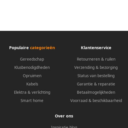
2 permanent 4 schakelbaar
permanente 4 schakelbare
externe voetschakelaar
externe voetschakelaar
Populaire
categorieën
Klantenservice
Gereedschap
Retourneren & ruilen
Klusbenodigdheden
Verzending & bezorging
Opruimen
Status van bestelling
Kabels
Garantie & reparatie
Elektra & verlichting
Betaalmogelijkheden
Smart home
Voorraad & beschikbaarheid
Over ons
Inspiratie blog