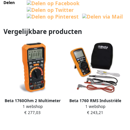
Delen
Vergelijkbare producten
Beta 1760Ohm 2 Multimeter
Beta 1760 RMS Industriële
1 webshop
1 webshop
Ohm Meter 017600027
digitale multimeter
€ 277,03
€ 243,21
017600020