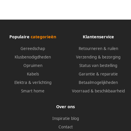
TAHCS300
Populaire
categorieën
Klantenservice
Gereedschap
Retourneren & ruilen
Klusbenodigdheden
Verzending & bezorging
Opruimen
Status van bestelling
Kabels
Garantie & reparatie
Elektra & verlichting
Betaalmogelijkheden
Smart home
Voorraad & beschikbaarheid
Over ons
Inspiratie blog
Contact