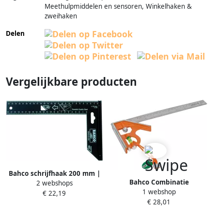
Meethulpmiddelen en sensoren, Winkelhaken &
zweihaken
Delen
Vergelijkbare producten
Bahco schrijfhaak 200 mm |
Bahco Combinatie
2 webshops
9045-B-200
1 webshop
schrijfhaak | met Dyneema
€ 22,19
€ 28,01
koord | met metalen
aftekenpen | 300 mm