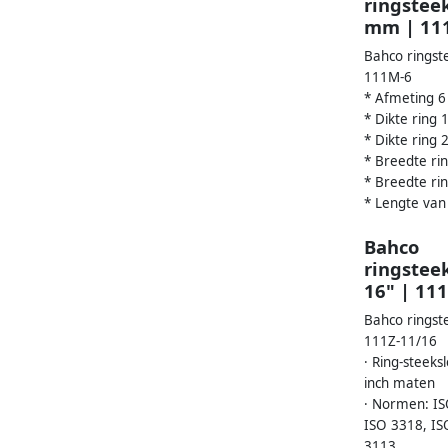
ringsteek
mm | 11
Bahco ringst
111M-6
* Afmeting 
* Dikte ring
* Dikte ring
* Breedte ri
* Breedte r
* Lengte van
Bahco
ringstee
16" | 11
Bahco ringst
111Z-11/16
· Ring-steeks
inch maten
· Normen: IS
ISO 3318, IS
3113