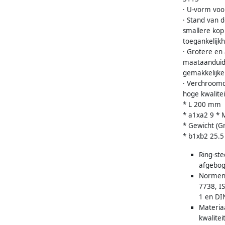
· U-vorm voo
· Stand van 
smallere kop
toegankelijkh
· Grotere en 
maataanduid
gemakkelijke
· Verchroomd
hoge kwalite
* L 200 mm
* a1xa2 9 *
* Gewicht (G
* b1xb2 25.
Ring-ste
afgebog
Normen:
7738, I
1 en DI
Materia
kwalitei