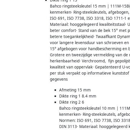
Bahco ringsteeksleutel 15 mm | 111M-15Bi
kenmerken· Ring-steeksleutels, afgebogen
ISO 691, ISO 7738, ISO 3318, ISO 1711-1 
Materiaal: hooggelegeerd kwaliteitsstaal· 
beter comfort· Stand van de bek 15° met p
betere toegankelijkheid· Twaalfkant Dynami
voor langere levensduur van schroeven en
15° afgebogen voor handbescherming en b
Grotere en tweezijdige vermelding van de
herkenbaarheid· Verchroomd, fijn gepolijs
kwaliteit van oppervlak· Gepatenteerd U-
per stuk verpakt op informatieve kunststof
gegevens
Afmeting 15 mm
Dikte ring 1 8.4 mm
Dikte ring 2 6
Bahco ringsteeksleutel 10 mm | 111M
kenmerken· Ring-steeksleutels, afgeb
Normen: ISO 691, ISO 7738, ISO 3318
DIN 3113· Materiaal: hooggelegeerd kw