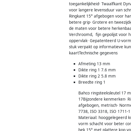
toegankelijkheid· Twaalfkant Dyn
voor langere levensduur van sc
Ringkant 15° afgebogen voor ha
betere grip· Grotere en tweezijd
de maten voor betere herkenbaa
Verchroomd, fijn gepolijst voor h
oppervlak· Gepatenteerd U-vorm
stuk verpakt op informatieve kun
kaartTechnische gegevens
Afmeting 13 mm
Dikte ring 1 7.6 mm
Dikte ring 2 5.8 mm
Breedte ring 1
Bahco ringsteeksleutel 17 
17Bijzondere kenmerken· Rin
afgebogen, metrisch· Norme
7738, ISO 3318, ISO 1711-1
Materiaal: hooggelegeerd kwa
vorm schacht voor beter co
bek 15° met plattere kop v