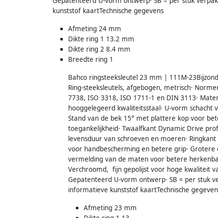
Gepatenteerd U-vorm ontwerp· SB = per stuk verpak
kunststof kaartTechnische gegevens
Afmeting 24 mm
Dikte ring 1 13.2 mm
Dikte ring 2 8.4 mm
Breedte ring 1
Bahco ringsteeksleutel 23 mm | 111M-23Bijzon
Ring-steeksleutels, afgebogen, metrisch· Norme
7738, ISO 3318, ISO 1711-1 en DIN 3113· Mater
hooggelegeerd kwaliteitsstaal· U-vorm schacht 
Stand van de bek 15° met plattere kop voor bet
toegankelijkheid· Twaalfkant Dynamic Drive prof
levensduur van schroeven en moeren· Ringkant
voor handbescherming en betere grip· Grotere 
vermelding van de maten voor betere herkenba
Verchroomd, fijn gepolijst voor hoge kwaliteit v
Gepatenteerd U-vorm ontwerp· SB = per stuk v
informatieve kunststof kaartTechnische gegeven
Afmeting 23 mm
Dikte ring 1 13