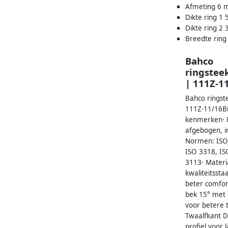
Afmeting 6
Dikte ring 1
Dikte ring 2
Breedte ring
Bahco
ringstee
| 111Z-1
Bahco ringst
111Z-11/16Bi
kenmerken· R
afgebogen, i
Normen: ISO
ISO 3318, IS
3113· Materi
kwaliteitssta
beter comfor
bek 15° met 
voor betere t
Twaalfkant D
profiel voor