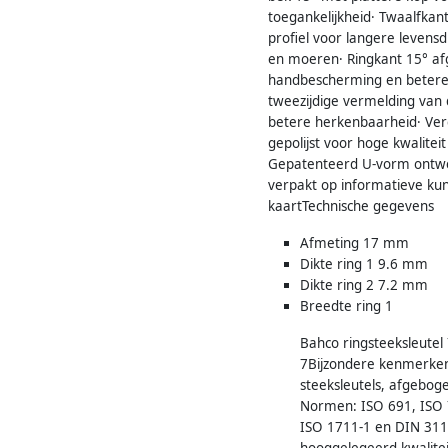
toegankelijkheid· Twaalfkan
profiel voor langere levens
en moeren· Ringkant 15° a
handbescherming en betere 
tweezijdige vermelding van
betere herkenbaarheid· Ver
gepolijst voor hoge kwalitei
Gepatenteerd U-vorm ontwe
verpakt op informatieve kun
kaartTechnische gegevens
Afmeting 17 mm
Dikte ring 1 9.6 mm
Dikte ring 2 7.2 mm
Breedte ring 1
Bahco ringsteeksleute
7Bijzondere kenmerken
steeksleutels, afgeboge
Normen: ISO 691, ISO 
ISO 1711-1 en DIN 311
hooggelegeerd kwalitei