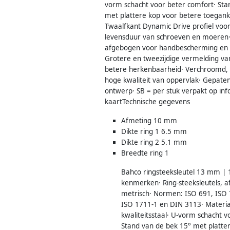
vorm schacht voor beter comfort· Sta
met plattere kop voor betere toeganke
Twaalfkant Dynamic Drive profiel voo
levensduur van schroeven en moeren·
afgebogen voor handbescherming en b
Grotere en tweezijdige vermelding v
betere herkenbaarheid· Verchroomd, fi
hoge kwaliteit van oppervlak· Gepat
ontwerp· SB = per stuk verpakt op inf
kaartTechnische gegevens
Afmeting 10 mm
Dikte ring 1 6.5 mm
Dikte ring 2 5.1 mm
Breedte ring 1
Bahco ringsteeksleutel 13 mm |
kenmerken· Ring-steeksleutels, 
metrisch· Normen: ISO 691, ISO 
ISO 1711-1 en DIN 3113· Materi
kwaliteitsstaal· U-vorm schacht v
Stand van de bek 15° met platte