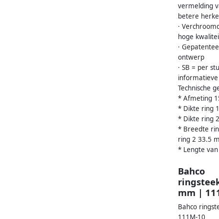
vermelding 
betere herk
· Verchroomd,
hoge kwalite
· Gepatente
ontwerp
· SB = per st
informatieve
Technische g
* Afmeting 
* Dikte ring
* Dikte ring
* Breedte ri
ring 2 33.5
* Lengte van
Bahco
ringstee
mm | 11
Bahco ringst
111M-10