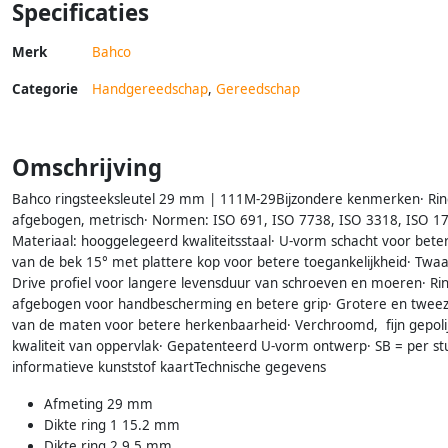
Specificaties
Merk
Bahco
Categorie
Handgereedschap
,
Gereedschap
Omschrijving
Bahco ringsteeksleutel 29 mm | 111M-29Bijzondere kenmerken· Ring
afgebogen, metrisch· Normen: ISO 691, ISO 7738, ISO 3318, ISO 1
Materiaal: hooggelegeerd kwaliteitsstaal· U-vorm schacht voor bete
van de bek 15° met plattere kop voor betere toegankelijkheid· Twa
Drive profiel voor langere levensduur van schroeven en moeren· Ri
afgebogen voor handbescherming en betere grip· Grotere en tweez
van de maten voor betere herkenbaarheid· Verchroomd, fijn gepoli
kwaliteit van oppervlak· Gepatenteerd U-vorm ontwerp· SB = per st
informatieve kunststof kaartTechnische gegevens
Afmeting 29 mm
Dikte ring 1 15.2 mm
Dikte ring 2 9.5 mm