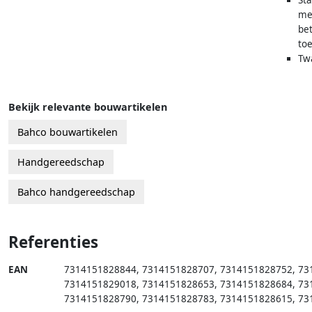
me
be
toe
Tw
Bekijk relevante bouwartikelen
Bahco bouwartikelen
Handgereedschap
Bahco handgereedschap
Referenties
EAN
7314151828844
,
7314151828707
,
7314151828752
,
73
7314151829018
,
7314151828653
,
7314151828684
,
73
7314151828790
,
7314151828783
,
7314151828615
,
73