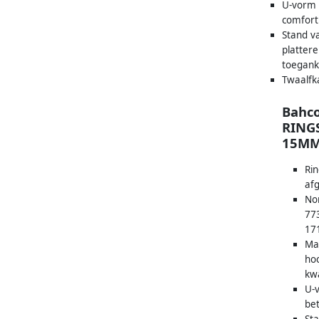
U-vorm 
comfort
Stand v
platter
toeganke
Twaalfk
Bahc
RING
15MM
Rin
af
No
77
17
Mat
ho
kwa
U-
be
St