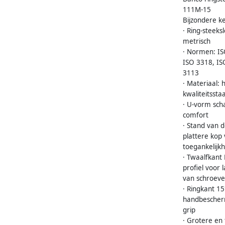
111M-15
Bijzondere 
· Ring-steeks
metrisch
· Normen: IS
ISO 3318, IS
3113
· Materiaal:
kwaliteitsstaa
· U-vorm sch
comfort
· Stand van 
plattere kop
toegankelijkh
· Twaalfkant
profiel voor
van schroev
· Ringkant 1
handbescher
grip
· Grotere en 