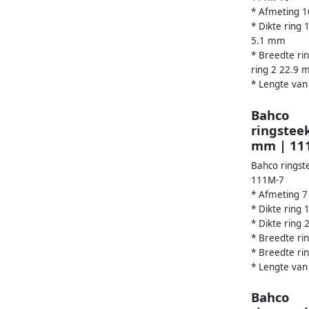
* Afmeting 
* Dikte ring 1
5.1 mm
* Breedte ri
ring 2 22.9
* Lengte van
Bahco
ringsteek
mm | 11
Bahco ringst
111M-7
* Afmeting 
* Dikte ring
* Dikte ring
* Breedte r
* Breedte r
* Lengte van
Bahco