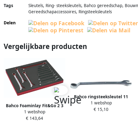
Tags
Sleutels, Ring- steeksleutels, Bahco gereedschap, Bouw
Gereedschapaccessoires, Ringsteeksleutels
Delen
Vergelijkbare producten
Bahco ringsteeksleutel 11
1 webshop
16" | 1952Z-11 16
Bahco Foaminlay Fit&Go 2 3
€ 15,10
1 webshop
met sleutels | inch-maten 13-
€ 143,64
delig FF1F3004