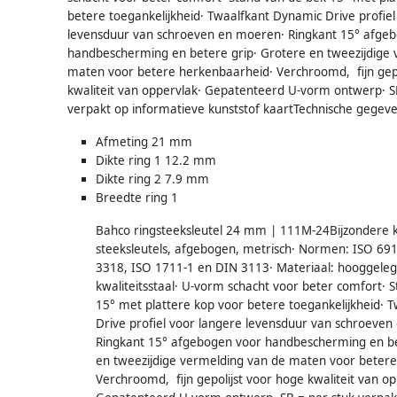
betere toegankelijkheid· Twaalfkant Dynamic Drive profiel
levensduur van schroeven en moeren· Ringkant 15° afge
handbescherming en betere grip· Grotere en tweezijdige
maten voor betere herkenbaarheid· Verchroomd, fijn gepo
kwaliteit van oppervlak· Gepatenteerd U-vorm ontwerp· S
verpakt op informatieve kunststof kaartTechnische gegev
Afmeting 21 mm
Dikte ring 1 12.2 mm
Dikte ring 2 7.9 mm
Breedte ring 1
Bahco ringsteeksleutel 24 mm | 111M-24Bijzondere 
steeksleutels, afgebogen, metrisch· Normen: ISO 691
3318, ISO 1711-1 en DIN 3113· Materiaal: hooggele
kwaliteitsstaal· U-vorm schacht voor beter comfort· 
15° met plattere kop voor betere toegankelijkheid· 
Drive profiel voor langere levensduur van schroeve
Ringkant 15° afgebogen voor handbescherming en be
en tweezijdige vermelding van de maten voor beter
Verchroomd, fijn gepolijst voor hoge kwaliteit van op