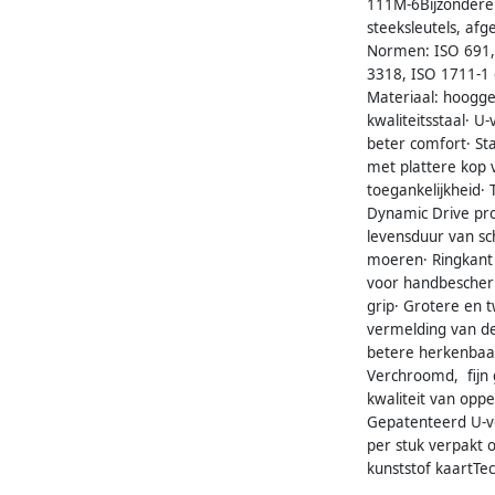
111M-6Bijzondere
steeksleutels, afg
Normen: ISO 691,
3318, ISO 1711-1
Materiaal: hoogg
kwaliteitsstaal· U
beter comfort· St
met plattere kop 
toegankelijkheid·
Dynamic Drive pro
levensduur van s
moeren· Ringkant
voor handbescher
grip· Grotere en t
vermelding van d
betere herkenbaa
Verchroomd, fijn 
kwaliteit van oppe
Gepatenteerd U-v
per stuk verpakt 
kunststof kaartTe