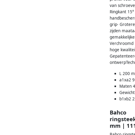
van schroev
Ringkant 15°
handbescher
grip· Groter
zijden maata
gemakkelijke
Verchroomd m
hoge kwalitei
Gepatenteer
ontwerpTech
L 200 
a1xa2 
Maten 
Gewicht
b1xb2 
Bahco
ringstee
mm | 11
Bahco ringst