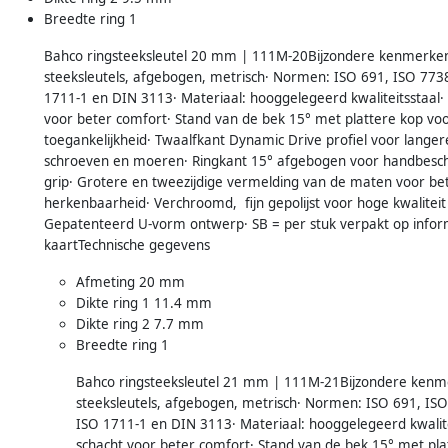
Breedte ring 1
Bahco ringsteeksleutel 20 mm | 111M-20Bijzondere kenmerken
steeksleutels, afgebogen, metrisch· Normen: ISO 691, ISO 773
1711-1 en DIN 3113· Materiaal: hooggelegeerd kwaliteitsstaal·
voor beter comfort· Stand van de bek 15° met plattere kop vo
toegankelijkheid· Twaalfkant Dynamic Drive profiel voor lange
schroeven en moeren· Ringkant 15° afgebogen voor handbesc
grip· Grotere en tweezijdige vermelding van de maten voor be
herkenbaarheid· Verchroomd, fijn gepolijst voor hoge kwaliteit
Gepatenteerd U-vorm ontwerp· SB = per stuk verpakt op infor
kaartTechnische gegevens
Afmeting 20 mm
Dikte ring 1 11.4 mm
Dikte ring 2 7.7 mm
Breedte ring 1
Bahco ringsteeksleutel 21 mm | 111M-21Bijzondere kenme
steeksleutels, afgebogen, metrisch· Normen: ISO 691, IS
ISO 1711-1 en DIN 3113· Materiaal: hooggelegeerd kwalit
schacht voor beter comfort· Stand van de bek 15° met pla