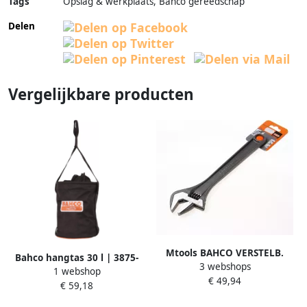
Tags
Opslag & werkplaats, Bahco gereedschap
Delen
Vergelijkbare producten
Mtools BAHCO VERSTELB.
Bahco hangtas 30 l | 3875-
3 webshops
MOERSLEUTEL 18 DUIM |
1 webshop
HB30
€ 49,94
€ 59,18