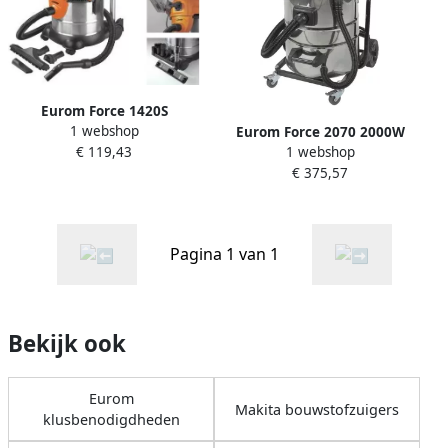
Eurom Force 1420S
1 webshop
Bouwstofzuiger 161328
Eurom Force 2070 2000W
€ 119,43
1 webshop
Industriële Nat- en
€ 375,57
Droogzuiger 161342
Pagina 1 van 1
Bekijk ook
Eurom
Makita bouwstofzuigers
klusbenodigdheden