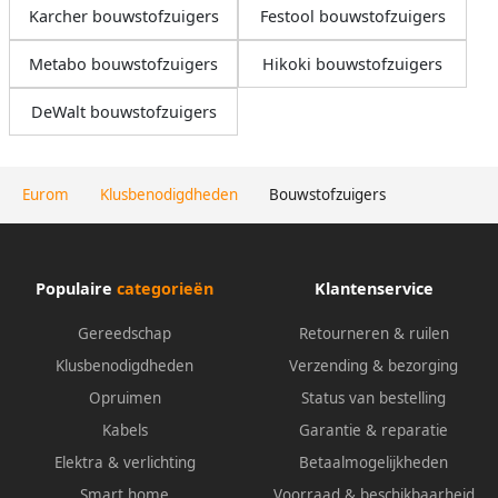
Karcher bouwstofzuigers
Festool bouwstofzuigers
Metabo bouwstofzuigers
Hikoki bouwstofzuigers
DeWalt bouwstofzuigers
Eurom
Klusbenodigdheden
Bouwstofzuigers
Populaire
categorieën
Klantenservice
Gereedschap
Retourneren & ruilen
Klusbenodigdheden
Verzending & bezorging
Opruimen
Status van bestelling
Kabels
Garantie & reparatie
Elektra & verlichting
Betaalmogelijkheden
Smart home
Voorraad & beschikbaarheid