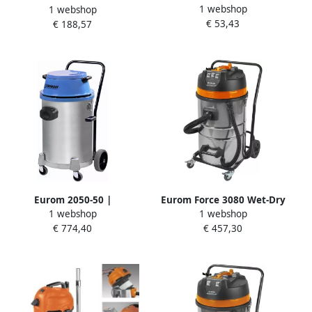
1 webshop
Stofzuiger 161427
1 webshop
Bouwstofzuiger 161311
€ 53,43
€ 188,57
Eurom 2050-50 |
Eurom Force 3080 Wet-Dry
1 webshop
1 webshop
INDUSTRIËLE ALLESZUIGER
Alleszuiger 161373
€ 774,40
€ 457,30
162400