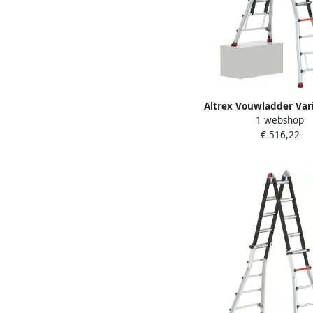
Altrex Vouwladder Vari
1 webshop
PRO+ 4x6 5037
€ 516,22