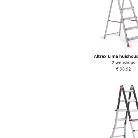
Altrex Lima huishoud
2 webshops
treeds 50860
€ 98,92