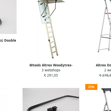
ks) Double
 509028
Mtools Altrex Woodytrex-
Altrex D
3 webshops
2 w
Superieur 3-delige zoldertrap
huishoudtrap
€ 291,05
€ 278,
(inklap) 120 x 60 |
23%