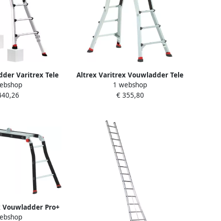
der Varitrex Tele
Altrex Varitrex Vouwladder Tele
ebshop
1 webshop
x 4x4 503744
PRO+ 4x4 503734
440,26
€ 355,80
x Vouwladder Pro+
ebshop
tform 503547