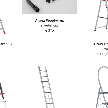
Altrex Woodytrex
2 webshops
Veiligheidsbeugel zoldertrap
€ 37,-
505097
trap 5-
Altrex D
2 w
5
huishoudtrap
€ 153,