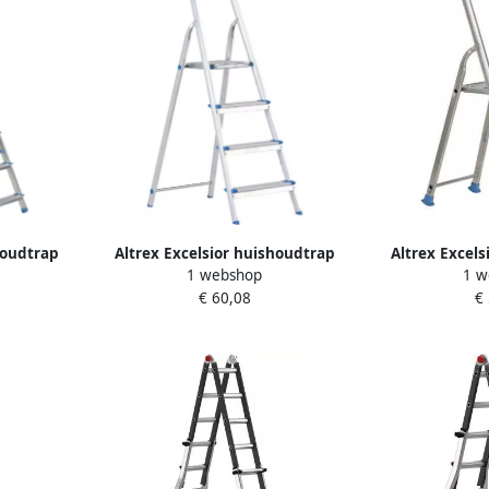
houdtrap
Altrex Excelsior huishoudtrap
Altrex Excel
1 webshop
1 w
00246
Handy 4-treeds 500244
Handy+ 3-
€ 60,08
€