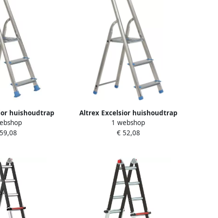
sior huishoudtrap
Altrex Excelsior huishoudtrap
ebshop
1 webshop
treeds 500253
Handy 3-treeds 500243
 59,08
€ 52,08