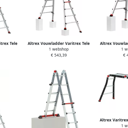
trex Tele
Altrex Vouwladder Varitrex Tele
Altrex Vouwlad
1 webshop
1 w
36
PRO+ Flex 4x5 503745
PRO+ Fle
€ 543,39
€ 
Altrex Varitre
1 w
| Met pla