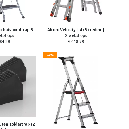
o huishoudtrap 3-
Altrex Velocity | 4x5 treden |
ebshops
2 webshops
ge beugel Silver
telescopische vouwladder
 84,28
€ 418,79
1-2ekans
48414102
24%
uten zoldertrap (2