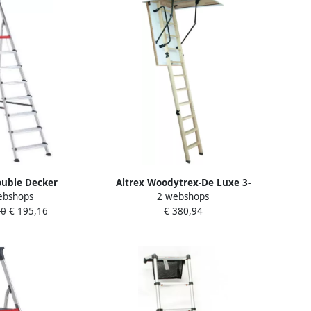
ouble Decker
Altrex Woodytrex-De Luxe 3-
ebshops
2 webshops
 7-treeds 501107
delige zoldertrap (inklap) 140 x
30
€ 195,16
€ 380,94
70 505066