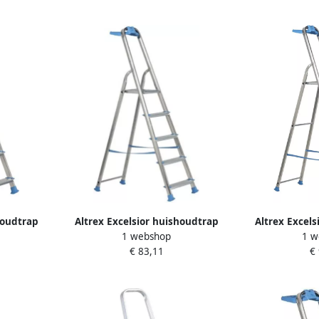
houdtrap
Altrex Excelsior huishoudtrap
Altrex Excel
1 webshop
1 w
00254
Handy+ 5-treeds 500255
Handy+ 6-
€ 83,11
€