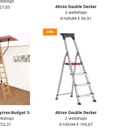
ebshops
) 505112
Altrex Double Decker
 27,65
2 webshops
huishoudtrap 3-treeds 501103
€ 125,84
€ 94,91
24%
ytrex-Budget 3-
Altrex Double Decker
ebshops
2 webshops
rap (inklap) 120 x
huishoudtrap 4-treeds 501104
252,31
€ 137,94
€ 104,67
505016