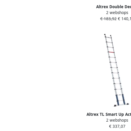
Altrex Double De
2 webshops
Huishoudtrap | 6-Tree
€ 183,92
€ 140,
Altrex TL Smart Up Ac
2 webshops
Telescopische ladder
€ 337,07