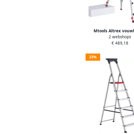
Mtools Altrex vouw
2 webshops
Varitrex Teleprof Fle
€ 489,18
23%