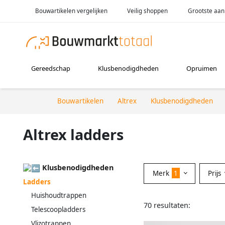
Bouwartikelen vergelijken
Veilig shoppen
Grootste aan
Gereedschap
Klusbenodigdheden
Opruimen
Bouwartikelen
Altrex
Klusbenodigdheden
Altrex ladders
Klusbenodigdheden
Merk
1
Prijs
Ladders
Huishoudtrappen
70 resultaten:
Telescoopladders
Vlizotrappen