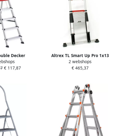
ouble Decker
Altrex TL Smart Up Pro 1x13
ebshops
2 webshops
 5-treeds 501105
telescopische ladder 500361
67
€ 117,87
€ 465,37