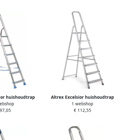
sior huishoudtrap
Altrex Excelsior huishoudtrap
ebshop
1 webshop
treeds 500256
Handy 7-treeds 500247
 97,05
€ 112,55