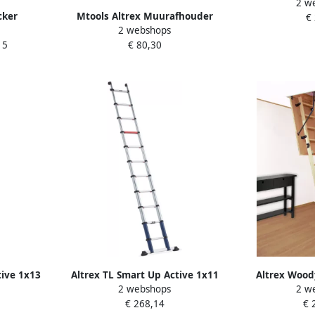
2 w
stuks
cker
Mtools Altrex Muurafhouder
€
2 webshops
ds 501106
afstandhouder t.b.v. ladder |
15
€ 80,30
tive 1x13
Altrex TL Smart Up Active 1x11
Altrex Wood
2 webshops
2 w
 500358
Telescopische ladder 500357
delige zoldert
€ 268,14
€ 
60 