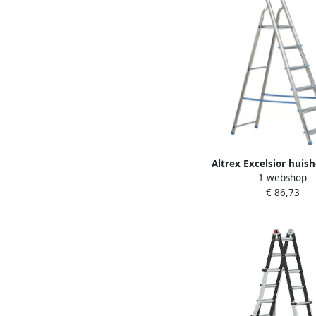
Altrex Excelsior huis
1 webshop
Handy 6-treeds 5
€ 86,73