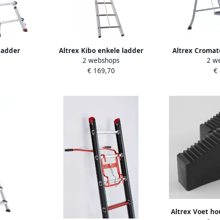
ladder
Altrex Kibo enkele ladder
Altrex Cromat
2 webshops
2 w
x 4x4 |
uitgebogen 1-delig 1x10 sporten
treeds met ho
€ 169,70
€
50095
Altrex Voet ho