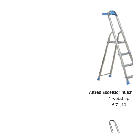
Altrex Excelsior huis
1 webshop
Handy+ 4-treeds 5
€ 71,10