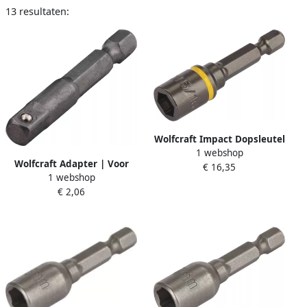
13 resultaten:
Wolfcraft Impact Dopsleutel
1 webshop
| CrMo | SW 5 16 | 1 stuk
Wolfcraft Adapter | Voor
€ 16,35
1396000
1 webshop
dopsleutel | 6mm (1 4) | L
€ 2,06
50mm | 1 stuk 1579000