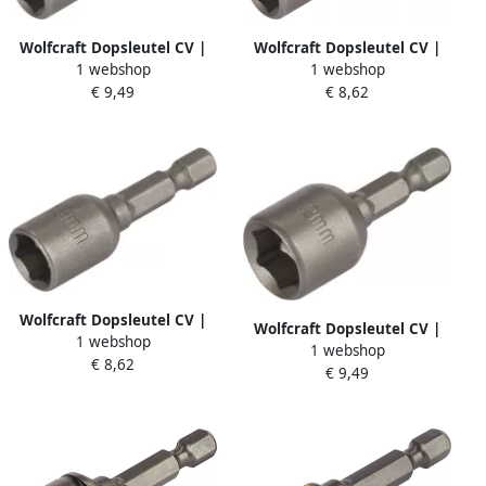
Wolfcraft Dopsleutel CV |
Wolfcraft Dopsleutel CV |
1 webshop
1 webshop
L=50 mm | SW 8 | 1 stuk
L=50 mm | SW 7 | 1 stuk
€ 9,49
€ 8,62
1378000
1376000
Wolfcraft Dopsleutel CV |
Wolfcraft Dopsleutel CV |
1 webshop
L=50 mm | SW 10 | 1 stuk
1 webshop
L=50 mm | SW 12 | 1 stuk
€ 8,62
1379000
€ 9,49
1380000