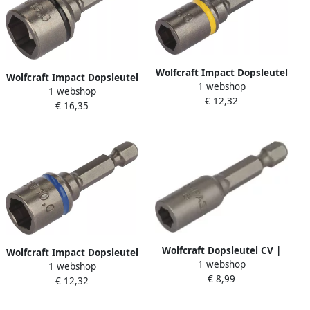
Wolfcraft Impact Dopsleutel
Wolfcraft Impact Dopsleutel
1 webshop
| CrMo | SW 8 | 1 stuk
1 webshop
| CrMo | SW 13 | 1 stuk
€ 12,32
1391000
€ 16,35
1395000
Wolfcraft Dopsleutel CV |
Wolfcraft Impact Dopsleutel
1 webshop
L=50 mm | SW 6 | 1 stuk
1 webshop
| CrMo | SW 10 | 1 stuk
€ 8,99
1375000
€ 12,32
1392000