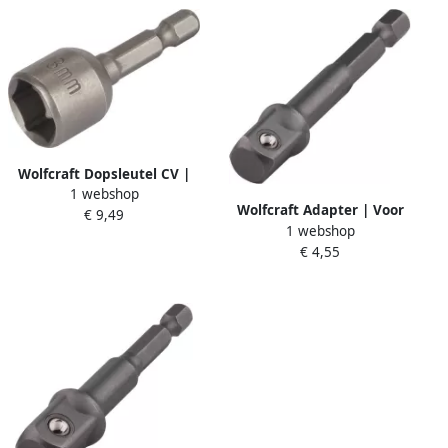
Wolfcraft Dopsleutel CV |
1 webshop
L=50 mm | SW 13 | 1 stuk
Wolfcraft Adapter | Voor
€ 9,49
1383000
1 webshop
dopsleutels | 10mm (3 8) |
€ 4,55
1 stuk 2415000