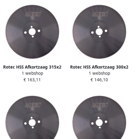
Rotec HSS Afkortzaag 315x2
Rotec HSS Afkortzaag 300x2
1 webshop
1 webshop
5x40 T=5 200 Tanden
5x40 160 Tanden 5503025
€ 163,11
€ 146,10
5503121 550.3121