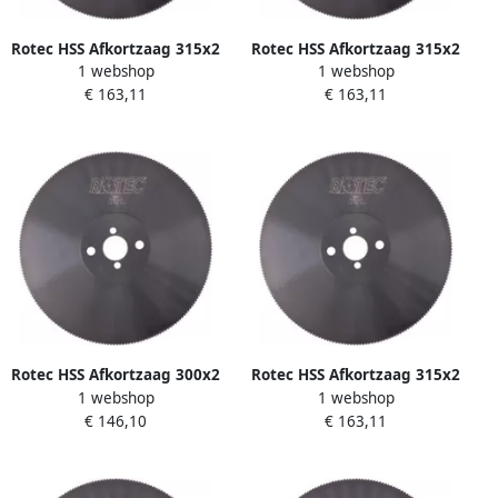
Rotec HSS Afkortzaag 315x2
Rotec HSS Afkortzaag 315x2
1 webshop
1 webshop
5x32 T=5 200 Tanden
5x32 T=4 250 Tanden
€ 163,11
€ 163,11
5503120
5503118
Rotec HSS Afkortzaag 300x2
Rotec HSS Afkortzaag 315x2
1 webshop
1 webshop
5x32 180 Tanden 5503018
5x40 T=6 160 Tanden
€ 146,10
€ 163,11
5503122 550.3122