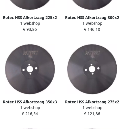
Rotec HSS Afkortzaag 225x2
Rotec HSS Afkortzaag 300x2
1 webshop
1 webshop
0x32 T=5 150 Tanden
5x40 T=4 220 Tanden
€ 93,86
€ 146,10
5502216
5503023
Rotec HSS Afkortzaag 350x3
Rotec HSS Afkortzaag 275x2
1 webshop
1 webshop
0x40 T=5 220 Tanden
5x40 T=5 180 Tanden
€ 216,54
€ 121,86
5503522
5502715 550.2715