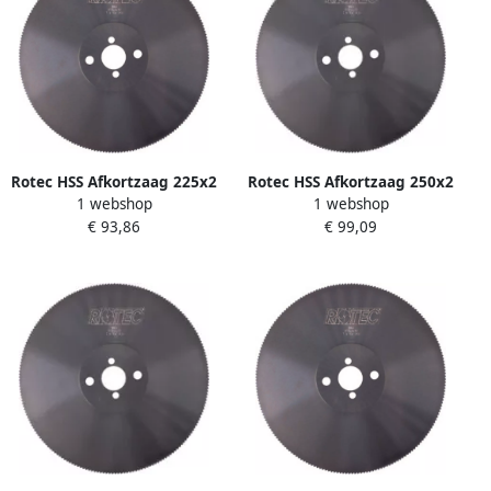
Rotec HSS Afkortzaag 225x2
Rotec HSS Afkortzaag 250x2
1 webshop
1 webshop
0x32 T=4 180 Tanden
0x32 T=6 128 Tanden
€ 93,86
€ 99,09
5502218 550.2218
5502512