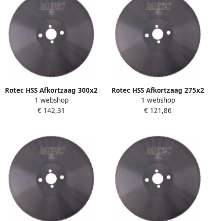
Rotec HSS Afkortzaag 300x2
Rotec HSS Afkortzaag 275x2
1 webshop
1 webshop
5x32 T=6 160 Tanden
5x32 T=4 220 Tanden
€ 142,31
€ 121,86
5503016
5502722