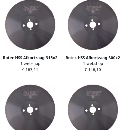
Rotec HSS Afkortzaag 315x2
Rotec HSS Afkortzaag 300x2
1 webshop
1 webshop
5x32 T=8 120 Tanden
5x32 T=4 220 Tanden
€ 163,11
€ 146,10
5503112
5503022