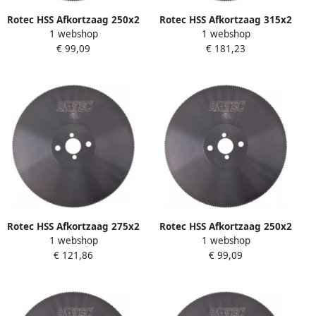
Rotec HSS Afkortzaag 250x2
Rotec HSS Afkortzaag 315x2
1 webshop
1 webshop
0x32 T=4 200 Tanden
5x32 T=6 160 Tanden
€ 99,09
€ 181,23
5502520 550.2520
5503116 550.3116
Rotec HSS Afkortzaag 275x2
Rotec HSS Afkortzaag 250x2
1 webshop
1 webshop
5x32 T=6 140 Tanden
0x32 T=8 100 Tanden
€ 121,86
€ 99,09
5502714
5502510 550.2510