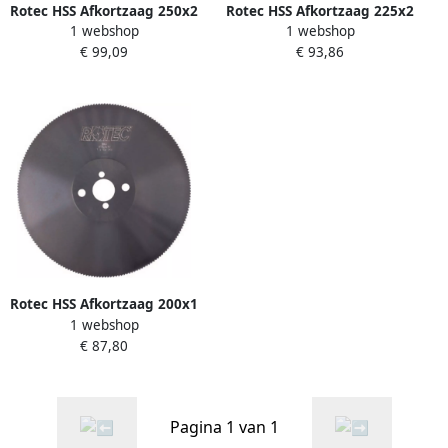
Rotec HSS Afkortzaag 250x2
Rotec HSS Afkortzaag 225x2
1 webshop
1 webshop
0x32 T=5 160 Tanden
0x32 T=3 220 Tanden
€ 99,09
€ 93,86
5502516 550.2516
5502222 550.2222
Rotec HSS Afkortzaag 200x1
1 webshop
8x32 T=3 200 Tanden
€ 87,80
5502018
Pagina 1 van 1