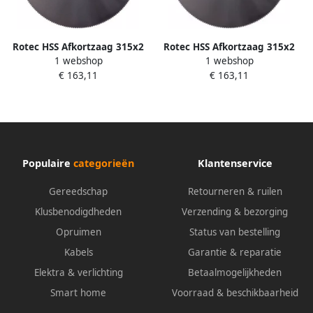
Rotec HSS Afkortzaag 315x2
Rotec HSS Afkortzaag 315x2
1 webshop
1 webshop
5x40 T=5 200 Tanden
5x32 T=8 120 Tanden
€ 163,11
€ 163,11
5503121 550.3121
5503112
Populaire
categorieën
Klantenservice
Gereedschap
Retourneren & ruilen
Klusbenodigdheden
Verzending & bezorging
Opruimen
Status van bestelling
Kabels
Garantie & reparatie
Elektra & verlichting
Betaalmogelijkheden
Smart home
Voorraad & beschikbaarheid