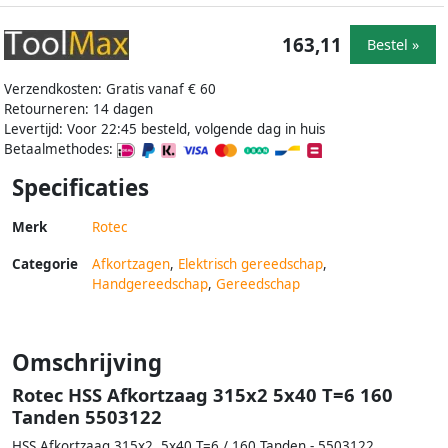
163,11
Bestel »
Verzendkosten: Gratis vanaf € 60
Retourneren: 14 dagen
Levertijd: Voor 22:45 besteld, volgende dag in huis
Betaalmethodes:
Specificaties
Merk
Rotec
Categorie
Afkortzagen
,
Elektrisch gereedschap
,
Handgereedschap
,
Gereedschap
Omschrijving
Rotec HSS Afkortzaag 315x2 5x40 T=6 160
Tanden 5503122
HSS Afkortzaag 315x2, 5x40 T=6 / 160 Tanden - 5503122