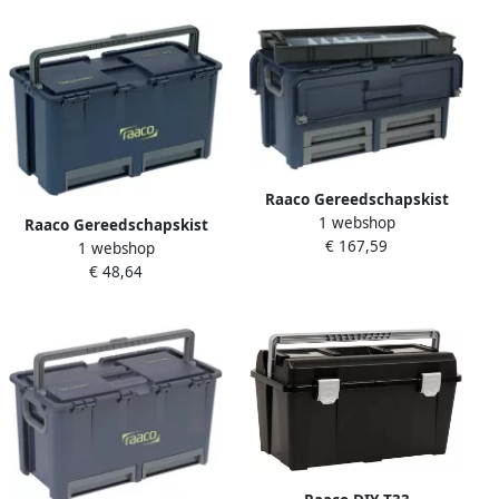
Raaco Gereedschapskist
1 webshop
Compact 62 incl. acc.
Raaco Gereedschapskist
€ 167,59
136624
1 webshop
Compact 27 + 6 inzetbakjes
€ 48,64
136587