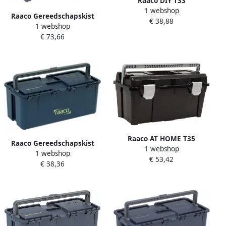
Raaco DIY T33
1 webshop
gereedschapskoffer zwart
Raaco Gereedschapskist
€ 38,88
zilver 715164
1 webshop
Compact 47 incl. acc.
€ 73,66
137263
Raaco AT HOME T35
Raaco Gereedschapskist
1 webshop
gereedschapskoffer zwart-
1 webshop
Compact 20 + 6 inzetbakjes
€ 53,42
zilver 717199
€ 38,36
136570