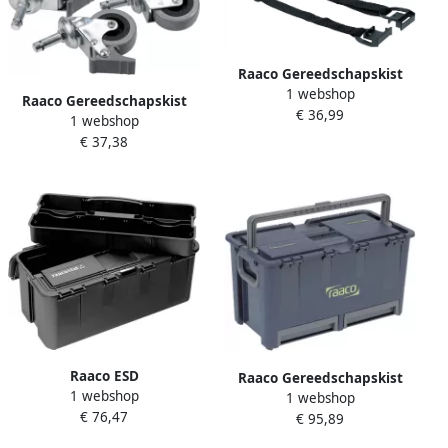
Raaco Gereedschapskist
1 webshop
Compact draagriem 114059
Raaco Gereedschapskist
€ 36,99
1 webshop
Compact zwenkwielen (4st.)
€ 37,38
113656
Raaco ESD
Raaco Gereedschapskist
1 webshop
Gereedschapskoffer
1 webshop
Compact 47 incl. acc.
€ 76,47
Compact 15 104432
€ 95,89
136600