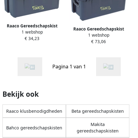
Raaco Gereedschapskist
Raaco Gereedschapskist
1 webshop
Compact 15 + schotten
1 webshop
Compact 37 incl. acc.
€ 34,23
136563
€ 73,06
136594
Pagina 1 van 1
Bekijk ook
Raaco klusbenodigdheden
Beta gereedschapskisten
Makita
Bahco gereedschapskisten
gereedschapskisten