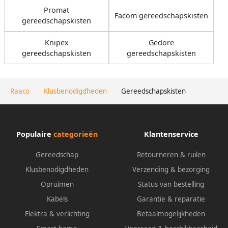
Promat
Facom gereedschapskisten
gereedschapskisten
Knipex
Gedore
gereedschapskisten
gereedschapskisten
Raaco
Klusbenodigdheden
Gereedschapskisten
Populaire
categorieën
Klantenservice
Gereedschap
Retourneren & ruilen
Klusbenodigdheden
Verzending & bezorging
Opruimen
Status van bestelling
Kabels
Garantie & reparatie
Elektra & verlichting
Betaalmogelijkheden