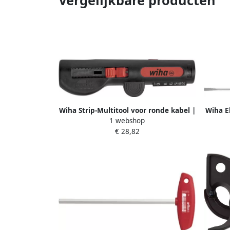
Wiha Strip-Multitool voor ronde kabel |
Wiha E
1 webshop
125mm 5" 44242
| 1 5 
€ 28,82