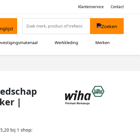
Klantenservice
Contact
evestigingsmateriaal
Werkkleding
Merken
eedschap
ker |
bij
shop:
25,20
1