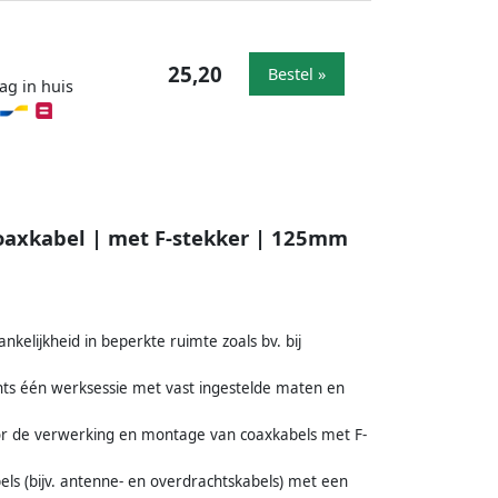
25,20
Bestel »
ag in huis
oaxkabel | met F-stekker | 125mm
elijkheid in beperkte ruimte zoals bv. bij
chts één werksessie met vast ingestelde maten en
or de verwerking en montage van coaxkabels met F-
ls (bijv. antenne- en overdrachtskabels) met een