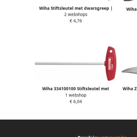
Wiha Stiftsleutel met dwarsgreep |
Wiha 
2 webshops
sleutelwijdte 4 mm | klinglengte 350
mm
€ 4,76
mm | 1 stuk 00915
Wiha 334100100 Stiftsleutel met
Wiha Z
1 webshop
dwarsgreep zeskant hoogglans
snijvl
€ 6,04
vernikkeld 10.0 mm x 138 mm 00933