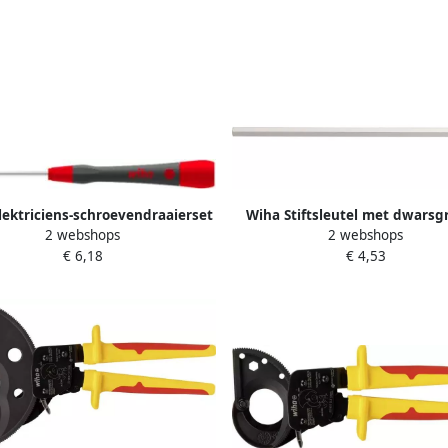
lektriciens-schroevendraaierset
Wiha Stiftsleutel met dwarsg
2 webshops
2 webshops
mm | klinglengte 40 mm | 1 stuk
sleutelwijdte 3 mm | klinglen
€ 6,18
€ 4,53
42384
mm | 1 stuk 00910