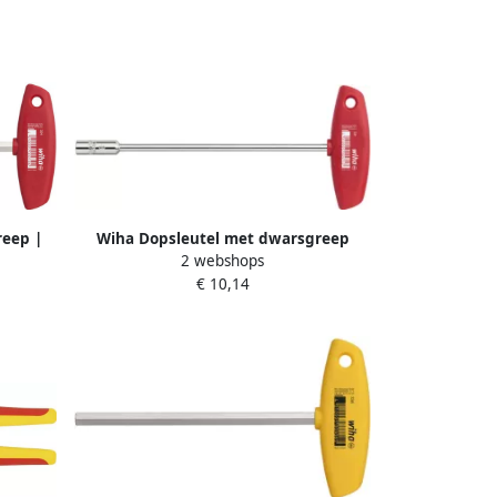
reep |
Wiha Dopsleutel met dwarsgreep
2 webshops
gte 200
zeskant hoogglans vernikkeld | 10 x
€ 10,14
125 mm 00977