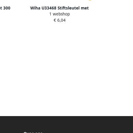
ot 300
Wiha U33468 Stiftsleutel met
1 webshop
674
dwarsgreep zeskant inchuitvoering
€ 6,04
hoogglans vernikkeld 4.8 mm x 3 16" x
182 mm 02807