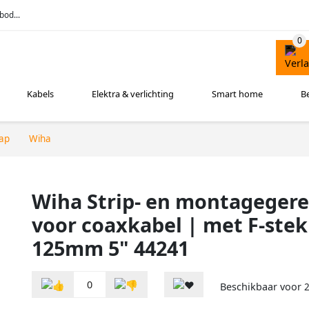
bod...
Kabels
Elektra & verlichting
Smart home
B
ap
Wiha
Wiha Strip- en montageger
voor coaxkabel | met F-stek
125mm 5" 44241
0
Beschikbaar voor