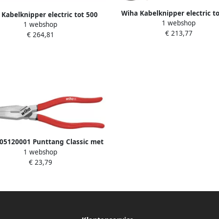
Wiha Kabelknipper electric t
Kabelknipper electric tot 500
1 webshop
mm² met ratelprincipe 46
1 webshop
² met ratelprincipe 46675
€ 213,77
€ 264,81
05120001 Punttang Classic met
1 webshop
ak gebogen vorm ca. 40° 200 mm
€ 23,79
8" 26725