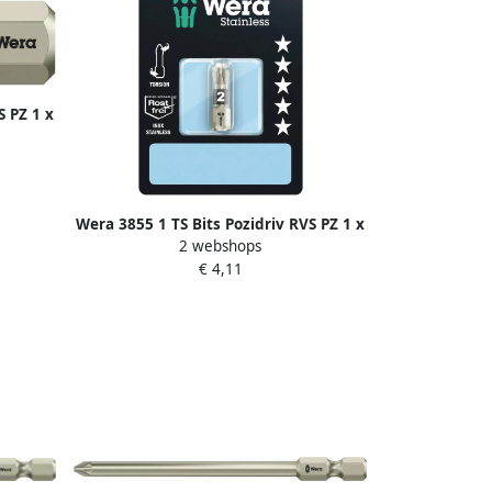
S PZ 1 x
001
Wera 3855 1 TS Bits Pozidriv RVS PZ 1 x
2 webshops
25 mm 1 stuk(s) 05073613001
€ 4,11