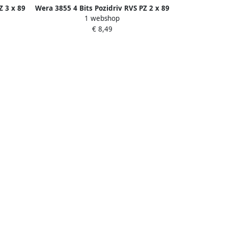
Z 3 x 89
Wera 3855 4 Bits Pozidriv RVS PZ 2 x 89
1 webshop
01
mm 1 stuk(s) 05071085001
€ 8,49