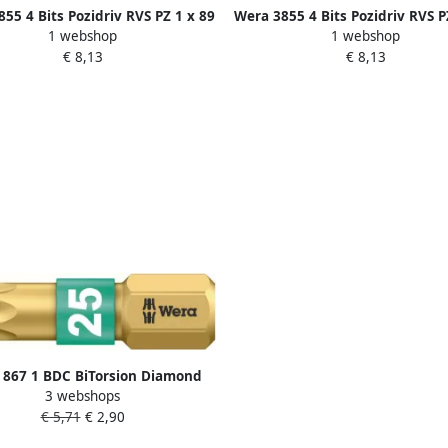
55 4 Bits Pozidriv RVS PZ 1 x 89
Wera 3855 4 Bits Pozidriv RVS P
1 webshop
1 webshop
m 1 stuk(s) 05071084001
mm 1 stuk(s) 050710860
€ 8,13
€ 8,13
 867 1 BDC BiTorsion Diamond
3 webshops
ORX Bits TX 30x25 | Per 10
€ 5,71
€ 2,90
05066108001