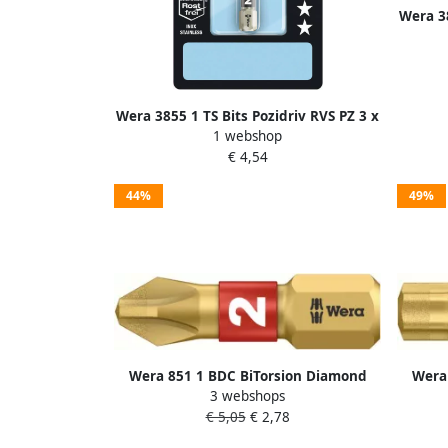
Wera 38
m
Wera 3855 1 TS Bits Pozidriv RVS PZ 3 x
1 webshop
25 mm 1 stuk(s) 05073615001
€ 4,54
44%
49%
Wera 851 1 BDC BiTorsion Diamond
Wera
3 webshops
Bits Phillips PH 3x25 1 stuk(s)
T
€ 5,05
€ 2,78
05056404001