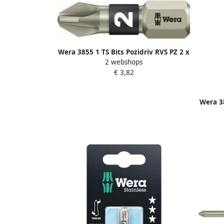
Wera 3855 1 TS Bits Pozidriv RVS PZ 2 x
2 webshops
25 mm 1 stuk(s) 05071021001
€ 3,82
Wera 38
25