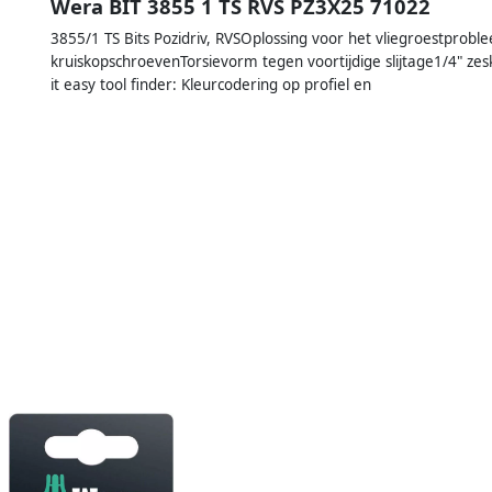
Wera BIT 3855 1 TS RVS PZ3X25 71022
3855/1 TS Bits Pozidriv, RVSOplossing voor het vliegroestprobl
kruiskopschroevenTorsievorm tegen voortijdige slijtage1/4" zes
it easy tool finder: Kleurcodering op profiel en