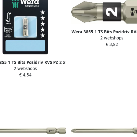
Wera 3855 1 TS Bits Pozidriv RV
2 webshops
25 mm 1 stuk(s) 05071020
€ 3,82
55 1 TS Bits Pozidriv RVS PZ 2 x
2 webshops
 mm 1 stuk(s) 05073614001
€ 4,54