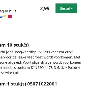
2,99
Bestel »
ag in huis
mm 10 stuk(s)
schrijvingHoogwaardige RVS bits voor Pozidriv*-
rdoor de lelijke vliegroest wordt voorkomen. Met
iezone afgeleid. Voortijdige slijtage wordt voorkomen
in houders conform DIN ISO 1173-D 6, 3. * Pozidriv
Service Ltd.
 mm 1 stuk(s) 05071022001