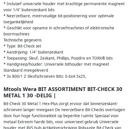
* Inclusief universele houder met krachtige permanente magneet
voor 1/4" buitenzeskant bits
* Neerzetbare, meervoudige bit-positionering voor optimale
toegankelijkheid
* Geschikt voor opname in schroefmachines of elektronische
boormachines
Technische gegevens
* Type: Bit-Check set
* Aandrijving: 1/4" buitenzeskant
* Toepassing: Sleuf, Zeskant, Phillips, Pozidriv en TORX® bits
* Handgreep/houder: Universele bithouder met magneet
Standaard meegeleverd
* 3x 800/1 Z Sleufschroeven Bits: 0.6x4.5x25,
Mtools Wera BIT ASSORTIMENT BIT-CHECK 30
METAL 1 30 -DELIG |
Bit-Check 30 Metal 1 Hex-Plus zorgt ervoor dat binnenzeskant-
schroeven langer meegaan De neerzetbare Bit-Checks overtuigen
door hun hoge functionaliteit op beperkte ruimte Speciaal voor
metaal Extreem harde bits, voor universeel gebruik Universele
houder met RVS huls Artikelomschrijving Robuuste Bit-Check van