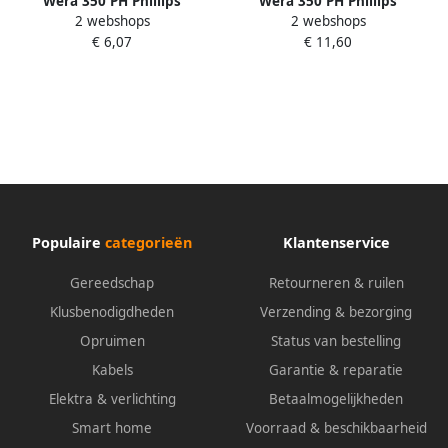
Wera 350 PH Phillips
Wera 350 PH Phillips
2 webshops
2 webshops
Schroevendraaier PH 0 x 60
Schroevendraaier PH 2 x 150
€ 6,07
€ 11,60
mm 1 stuk(s) 05008705001
mm 1 stuk(s) 05008723001
Populaire
categorieën
Klantenservice
Gereedschap
Retourneren & ruilen
Klusbenodigdheden
Verzending & bezorging
Opruimen
Status van bestelling
Kabels
Garantie & reparatie
Elektra & verlichting
Betaalmogelijkheden
Smart home
Voorraad & beschikbaarheid