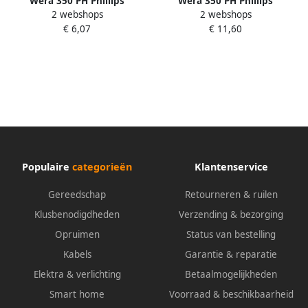
Wera 350 PH Phillips
Wera 350 PH Phillips
2 webshops
2 webshops
Schroevendraaier PH 0 x 60
Schroevendraaier PH 2 x 150
€ 6,07
€ 11,60
mm 1 stuk(s) 05008705001
mm 1 stuk(s) 05008723001
Populaire
categorieën
Klantenservice
Gereedschap
Retourneren & ruilen
Klusbenodigdheden
Verzending & bezorging
Opruimen
Status van bestelling
Kabels
Garantie & reparatie
Elektra & verlichting
Betaalmogelijkheden
Smart home
Voorraad & beschikbaarheid