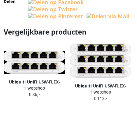
Delen
Vergelijkbare producten
Ubiquiti UniFi USW-FLEX-
Ubiquiti UniFi USW-FLEX-
1 webshop
MINI Duo-pack
1 webshop
MINI 3-pack
€ 86,-
€ 113,-