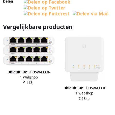
Delen
Vergelijkbare producten
Ubiquiti UniFi USW-FLEX-
1 webshop
MINI 3-pack
€ 113,-
Ubiquiti UniFi USW-FLEX
1 webshop
€ 134,-