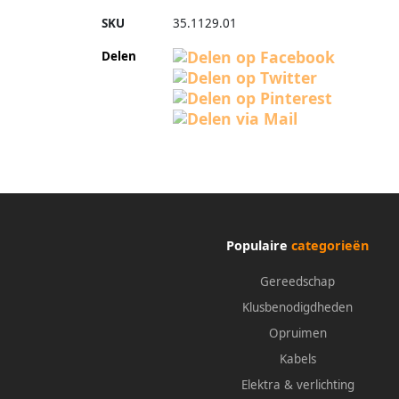
SKU
35.1129.01
Delen
Populaire
categorieën
Gereedschap
Klusbenodigdheden
Opruimen
Kabels
Elektra & verlichting