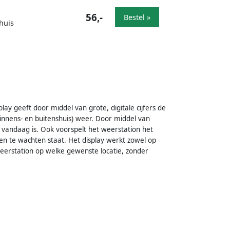
56,-
Bestel »
huis
lay geeft door middel van grote, digitale cijfers de
binnens- en buitenshuis) weer. Door middel van
r vandaag is. Ook voorspelt het weerstation het
en te wachten staat. Het display werkt zowel op
weerstation op welke gewenste locatie, zonder