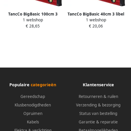
TancCo BigBasic 100cm 3
TancCo BigBasic 40cm 3 libel
1 webshop
1 webshop
libel gelakt 0 5mm m
gelakt 0 5mm m 3010157
€ 28,65
€ 20,06
3010160
Populaire
categorieën
Klantenservice
Gereedschap
Retourneren & ruilen
Klusbenodigdheden
Verzending & bezorging
Opruimen
Status van bestelling
Kabels
Garantie & reparatie
Elektra & verlichting
Betaalmogelijkheden