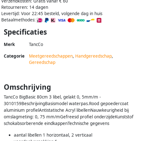
Verzendkosten: Gratis vanaf € 60
Retourneren: 14 dagen
Levertijd: Voor 22:45 besteld, volgende dag in huis
Betaalmethodes:
Specificaties
Merk
TancCo
Categorie
Meetgereedschappen
,
Handgereedschap
,
Gereedschap
Omschrijving
TancCo BigBasic 80cm 3 libel, gelakt 0, 5mm/m -
3010159BeschrijvingBasismodel waterpas.Rood gepoedercoat
aluminium profielAntistatische Acryl libellenNauwkeurigheid bij
omslagmeting: 0, 75 mm/mGefreesd profiel onderzijdeKunststof
schokabsorberende eindkappenTechnische gegevens
aantal libellen 1 horizontaal, 2 verticaal