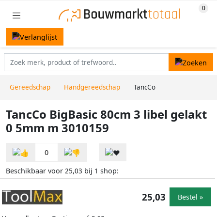
Gereedschap
Handgereedschap
TancCo
TancCo BigBasic 80cm 3 libel gelakt
0 5mm m 3010159
0
Beschikbaar voor
bij
shop:
25,03
1
25,03
Bestel »