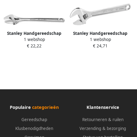
Stanley Handgereedschap
Stanley Handgereedschap
1 webshop
1 webshop
Stanley FatMax Verstelbare
Verstelbare Moersleutel
€ 22,22
€ 24,71
Moersleutel 300mm x 43mm
metaal 300mm x 36mm
0-84-540
STHT13156-0
Populaire
categorieën
Klantenservice
Gereedschap
Retourneren & ruilen
Klusbenodigdheden
Verzending & bezorging