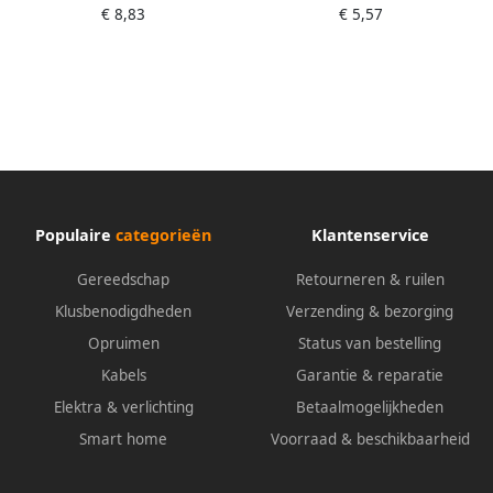
€ 8,83
€ 5,57
0-10-088
Populaire
categorieën
Klantenservice
Gereedschap
Retourneren & ruilen
Klusbenodigdheden
Verzending & bezorging
Opruimen
Status van bestelling
Kabels
Garantie & reparatie
Elektra & verlichting
Betaalmogelijkheden
Smart home
Voorraad & beschikbaarheid