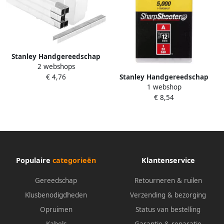
Stanley Handgereedschap
2 webshops
Nieten 8mm Type G 1000
Stanley Handgereedschap
€ 4,76
Stuks 1-TRA705T
1 webshop
Nieten 8mm Type A 5000
€ 8,54
Stuks 1-TRA205-5T
Populaire
categorieën
Klantenservice
Gereedschap
Retourneren & ruilen
Klusbenodigdheden
Verzending & bezorging
Opruimen
Status van bestelling