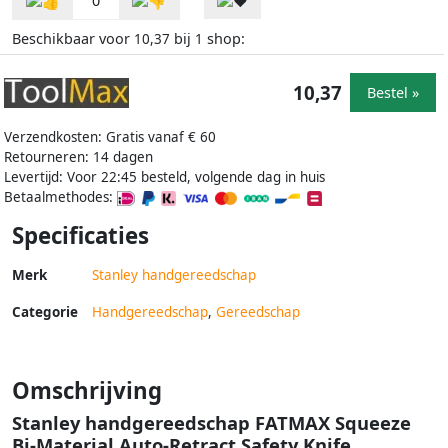
0
Beschikbaar voor
bij
shop:
10,37
1
10,37
Bestel »
Verzendkosten: Gratis vanaf € 60
Retourneren: 14 dagen
Levertijd: Voor 22:45 besteld, volgende dag in huis
Betaalmethodes:
Specificaties
Merk
Stanley handgereedschap
Categorie
Handgereedschap
,
Gereedschap
Omschrijving
Stanley handgereedschap FATMAX Squeeze
Bi-Material Auto-Retract Safety Knife