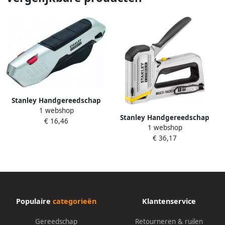
Stanley Handgereedschap
1 webshop
FATMAX Squeeze Metal Auto-
Stanley Handgereedschap
€ 16,46
Retract Safety Knife
1 webshop
FATMAX Handtacker 2in1 |
FMHT10370-0
€ 36,17
Type G en J FMHT70250-0
Populaire
categorieën
Klantenservice
Gereedschap
Retourneren & ruilen