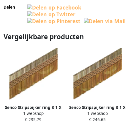
Delen
Vergelijkbare producten
Senco Stripspijker ring 3 1 X
Senco Stripspijker ring 3 1 X
1 webshop
1 webshop
75 mm Gegalvaniseerd te
80 mm Gegalvaniseerd te
€ 235,79
€ 246,65
HE57AAB
HE58AAB