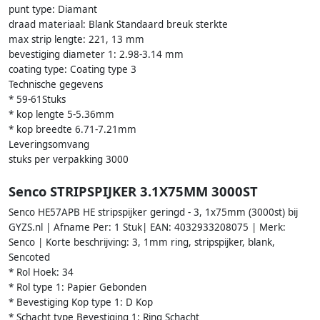
punt type: Diamant
draad materiaal: Blank Standaard breuk sterkte
max strip lengte: 221, 13 mm
bevestiging diameter 1: 2.98-3.14 mm
coating type: Coating type 3
Technische gegevens
* 59-61Stuks
* kop lengte 5-5.36mm
* kop breedte 6.71-7.21mm
Leveringsomvang
stuks per verpakking 3000
Senco STRIPSPIJKER 3.1X75MM 3000ST
Senco HE57APB HE stripspijker geringd - 3, 1x75mm (3000st) bij
GYZS.nl | Afname Per: 1 Stuk| EAN: 4032933208075 | Merk:
Senco | Korte beschrijving: 3, 1mm ring, stripspijker, blank,
Sencoted
* Rol Hoek: 34
* Rol type 1: Papier Gebonden
* Bevestiging Kop type 1: D Kop
* Schacht type Bevestiging 1: Ring Schacht