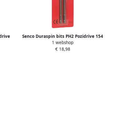
drive
Senco Duraspin bits PH2 Pozidrive 154
1 webshop
a 2st.
9mm. DS275AC blister a 2st. BP275ACB
€ 18,98