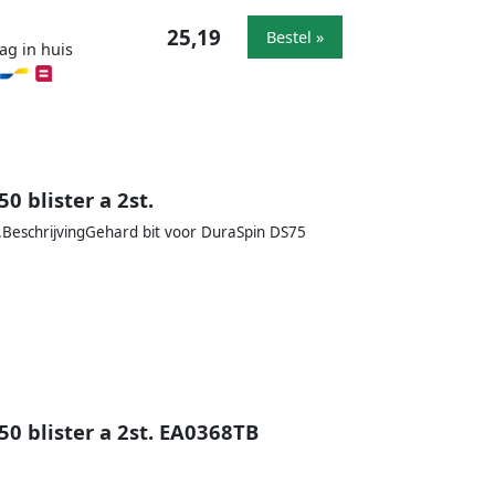
25,19
Bestel »
ag in huis
 blister a 2st.
t.BeschrijvingGehard bit voor DuraSpin DS75
0 blister a 2st. EA0368TB