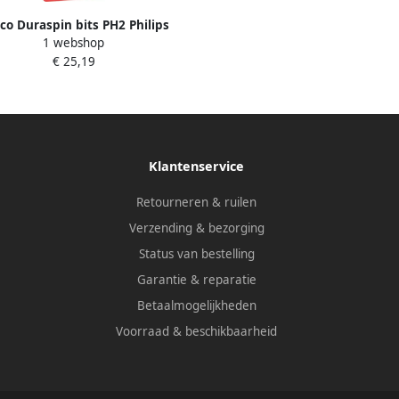
co Duraspin bits PH2 Philips
1 webshop
. DS75 blister a 2st. EA0367TB
€ 25,19
Klantenservice
Retourneren & ruilen
Verzending & bezorging
Status van bestelling
Garantie & reparatie
Betaalmogelijkheden
Voorraad & beschikbaarheid