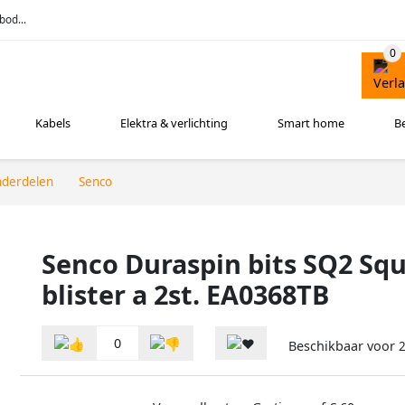
bod...
Kabels
Elektra & verlichting
Smart home
B
nderdelen
Senco
Senco Duraspin bits SQ2 Sq
blister a 2st. EA0368TB
0
Beschikbaar voor