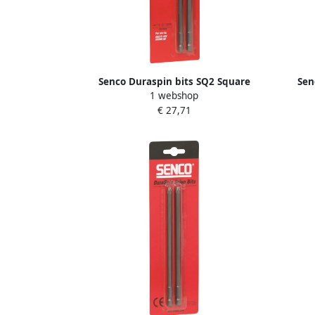
Senco Duraspin bits SQ2 Square
Sen
1 webshop
214mm. DS75 blister a 2st. EA0366TB
204mm
€ 27,71