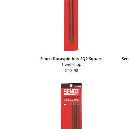
Senco Duraspin bits SQ2 Square
Sen
1 webshop
195mm. DS7525 blister a 2st. EA0330B
174mm
€ 18,98