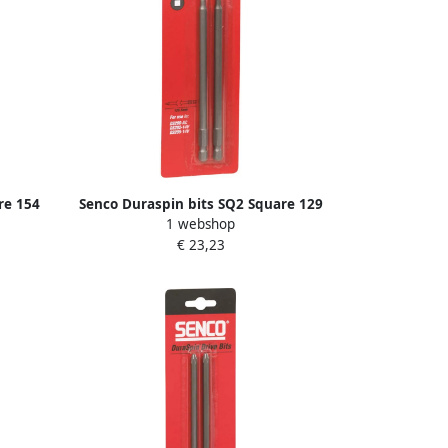
re 154
Senco Duraspin bits SQ2 Square 129
1 webshop
S275ACB
5mm.DS200 DS202 DS205 blister a 2st.
€ 23,23
EA0123B