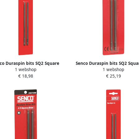
co Duraspin bits SQ2 Square
Senco Duraspin bits SQ2 Squa
1 webshop
1 webshop
. DS5525 DS5550 blister a 2st.
9mm. DS275AC blister a 2st. B
€ 18,98
€ 25,19
EA0327B