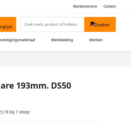
Klantenservice
Contact
evestigingsmateriaal
Werkkleding
Merken
uare 193mm. DS50
bij
shop:
25,19
1