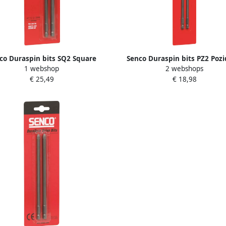
co Duraspin bits SQ2 Square
Senco Duraspin bits PZ2 Pozi
1 webshop
2 webshops
. DS50 blister a 2st. EA0364TB
174mm. DS5525 DS5550 blister 
€ 25,49
€ 18,98
EA0335B