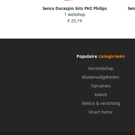
Senco Duraspin bits PH2 Philips
Sen
1 webshop
193mm. DS50 blister a 2st. EA0369TB
214mm
€ 25,19
Populaire
categorieën
Gereedschap
Klusbenodigdheden
Opruimen
Kabels
Elektra & verlichting
Smart home