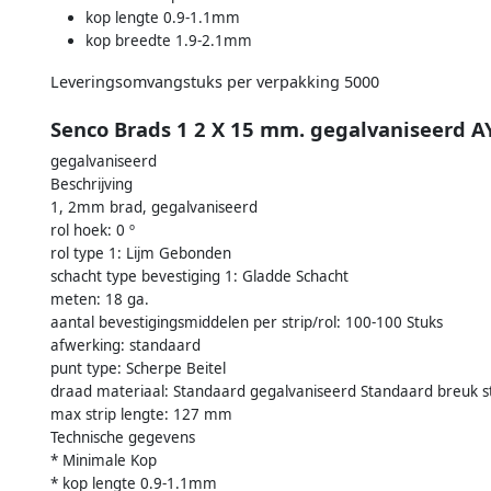
kop lengte 0.9-1.1mm
kop breedte 1.9-2.1mm
Leveringsomvangstuks per verpakking 5000
Senco Brads 1 2 X 15 mm. gegalvaniseerd 
gegalvaniseerd
Beschrijving
1, 2mm brad, gegalvaniseerd
rol hoek: 0 º
rol type 1: Lijm Gebonden
schacht type bevestiging 1: Gladde Schacht
meten: 18 ga.
aantal bevestigingsmiddelen per strip/rol: 100-100 Stuks
afwerking: standaard
punt type: Scherpe Beitel
draad materiaal: Standaard gegalvaniseerd Standaard breuk s
max strip lengte: 127 mm
Technische gegevens
* Minimale Kop
* kop lengte 0.9-1.1mm