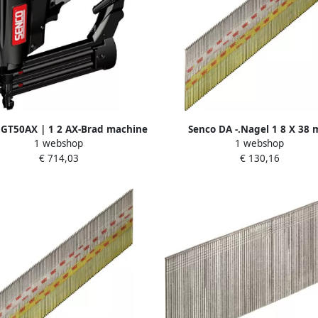
 GT50AX | 1 2 AX-Brad machine
Senco DA -.Nagel 1 8 X 38
1 webshop
1 webshop
op gas 7R2001N
aluminium te DA17EMB
€ 714,03
€ 130,16