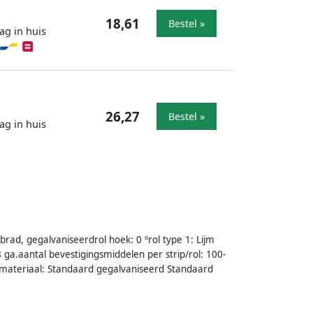
18,61
Bestel »
ag in huis
26,27
Bestel »
ag in huis
ad, gegalvaniseerdrol hoek: 0 ºrol type 1: Lijm
ga.aantal bevestigingsmiddelen per strip/rol: 100-
 materiaal: Standaard gegalvaniseerd Standaard