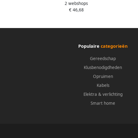
2 webshops
gegalvaniseerd AY17EAAP
€ 46,68
Populaire
categorieën
Gereedschap
Klusbenodigdheden
Opruimen
Kabels
Elektra & verlichting
Smart home