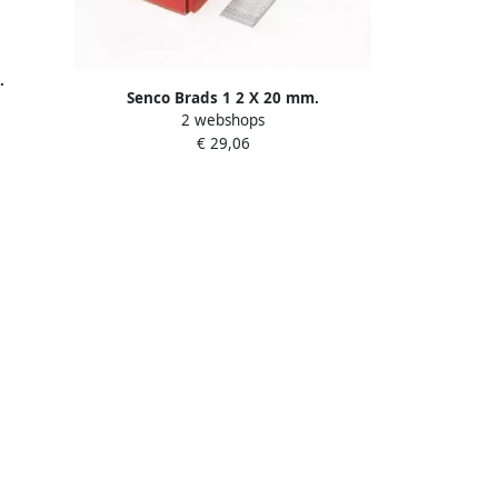
.
Senco Brads 1 2 X 20 mm.
P
2 webshops
gegalvaniseerd AY11EAAP
€ 29,06