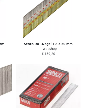
 mm
Senco DA -.Nagel 1 8 X 50 mm
1 webshop
aluminium te DA21EMB
€ 159,20