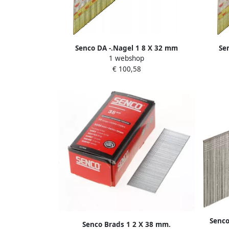
Senco DA -.Nagel 1 8 X 32 mm
Se
1 webshop
aluminium te DA15EMB
Gegalv
€ 100,58
Senco
Senco Brads 1 2 X 38 mm.