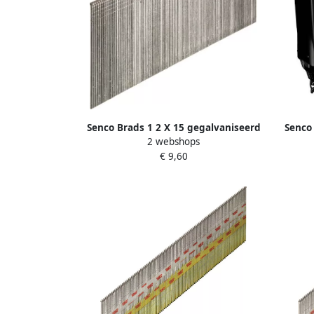
Senco Brads 1 2 X 15 gegalvaniseerd
Senco
2 webshops
AX10EAAP
€ 9,60