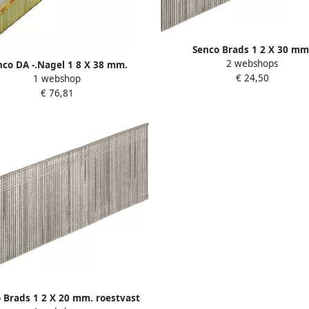
Senco Brads 1 2 X 30 mm
2 webshops
gegalvaniseerd AY15EAA
nco DA -.Nagel 1 8 X 38 mm.
€ 24,50
1 webshop
aniseerd hard staal te DA17AIA
€ 76,81
 Brads 1 2 X 20 mm. roestvast