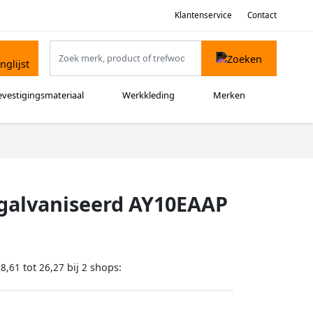
Klantenservice
Contact
evestigingsmateriaal
Werkkleding
Merken
egalvaniseerd AY10EAAP
tot
bij
shops:
18,61
26,27
2