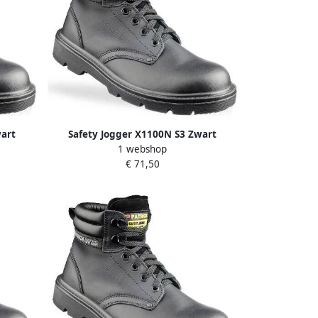
wart
Safety Jogger X1100N S3 Zwart
1 webshop
11.118.022.43
€ 71,50