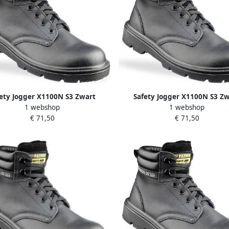
ety Jogger X1100N S3 Zwart
Safety Jogger X1100N S3 Z
1 webshop
1 webshop
11.118.022.46
11.118.022.41
€ 71,50
€ 71,50