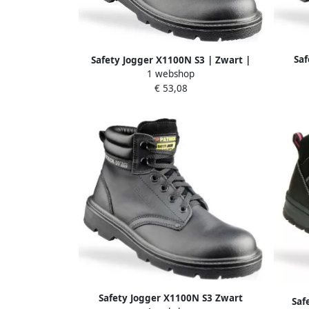
Saf
Safety Jogger X1100N S3 | Zwart |
1 webshop
11.118.022.37
€ 53,08
Safety Jogger X1100N S3 Zwart
Saf