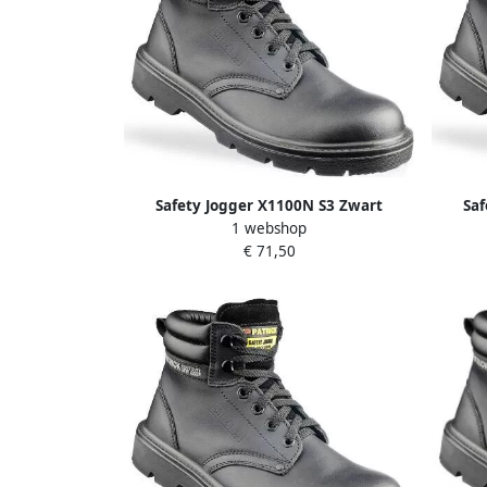
Safety Jogger X1100N S3 Zwart
Saf
1 webshop
11.118.022.44
€ 71,50