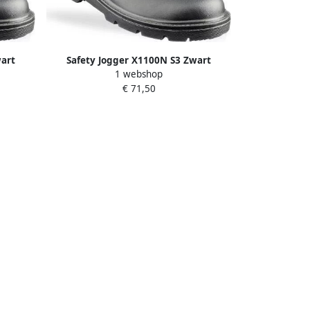
wart
Safety Jogger X1100N S3 Zwart
1 webshop
11.118.022.39
€ 71,50