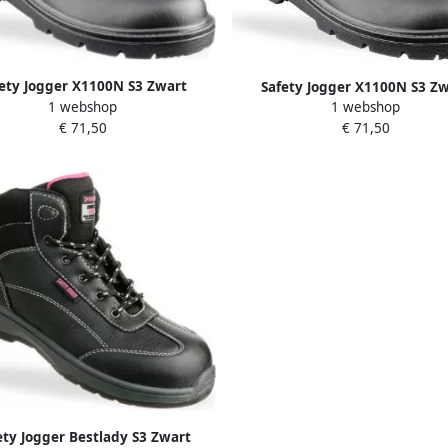
ety Jogger X1100N S3 Zwart
Safety Jogger X1100N S3 Z
1 webshop
1 webshop
11.118.022.42
11.118.022.47
€ 71,50
€ 71,50
ety Jogger Bestlady S3 Zwart