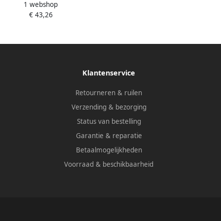
1 webshop
11.118.028.36
€ 43,26
Klantenservice
Retourneren & ruilen
Verzending & bezorging
Status van bestelling
Garantie & reparatie
Betaalmogelijkheden
Voorraad & beschikbaarheid