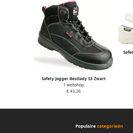
Safe
Safety Jogger Bestlady S3 Zwart
1 webshop
11.118.028.36
€ 43,26
Populaire
categorieën