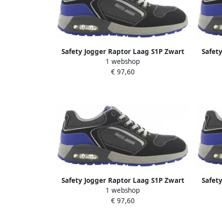
Safety Jogger Raptor Laag S1P Zwart
Safet
1 webshop
Blauw 00.118.018.45
€ 97,60
Safety Jogger Raptor Laag S1P Zwart
Safet
1 webshop
Blauw 00.118.018.41
€ 97,60