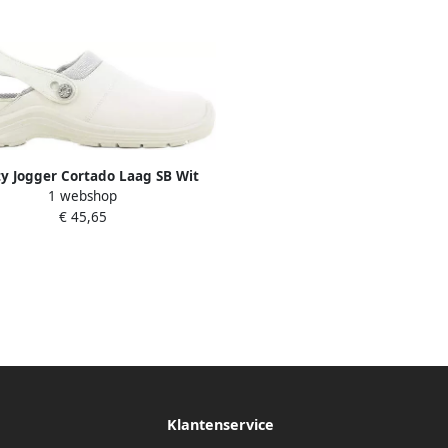
ty Jogger Cortado Laag SB Wit
1 webshop
00.118.057.46
€ 45,65
Klantenservice