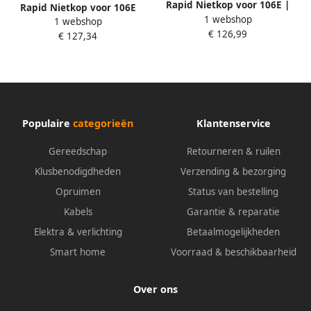
Rapid Nietkop voor 106E |
Rapid Nietkop voor 106E
1 webshop
Oognieten (Ringen)
1 webshop
10842312
€ 126,99
10843112
€ 127,34
Populaire
categorieën
Klantenservice
Gereedschap
Retourneren & ruilen
Klusbenodigdheden
Verzending & bezorging
Opruimen
Status van bestelling
Kabels
Garantie & reparatie
Elektra & verlichting
Betaalmogelijkheden
Smart home
Voorraad & beschikbaarheid
Over ons