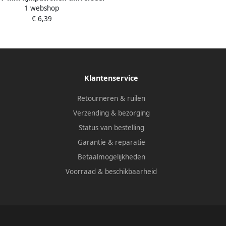
1 webshop
transparant 40107350
€ 6,39
Klantenservice
Retourneren & ruilen
Verzending & bezorging
Status van bestelling
Garantie & reparatie
Betaalmogelijkheden
Voorraad & beschikbaarheid