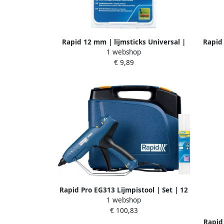
Rapid 12 mm | lijmsticks Universal |
Rapid
1 webshop
Transparent 40107362
€ 9,89
Rapid Pro EG313 Lijmpistool | Set | 12
1 webshop
mm | 12 lijmpatronen | In koffer
€ 100,83
5001489
Rapid