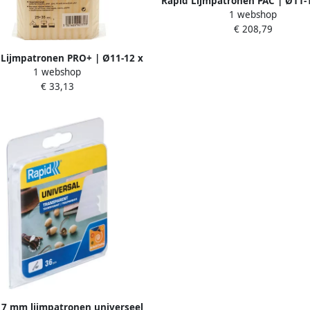
Rapid Lijmpatronen PAC | Ø11-
1 webshop
mm | 10 kg 40302791
€ 208,79
 Lijmpatronen PRO+ | Ø11-12 x
1 webshop
190 mm | 1 0 kg 40302777
€ 33,13
 7 mm lijmpatronen universeel