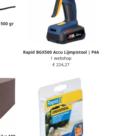
 500 gr
Rapid BGX500 Accu Lijmpistool | P4A
1 webshop
18V | 2.5 Ah accu + lader | 4
€ 224,27
lijmpatronen 190mm | In koffer
5001514