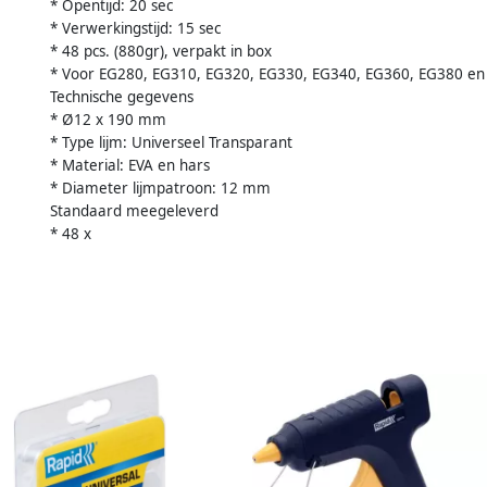
* Opentijd: 20 sec
* Verwerkingstijd: 15 sec
* 48 pcs. (880gr), verpakt in box
* Voor EG280, EG310, EG320, EG330, EG340, EG360, EG380 en 
Technische gegevens
* Ø12 x 190 mm
* Type lijm: Universeel Transparant
* Material: EVA en hars
* Diameter lijmpatroon: 12 mm
Standaard meegeleverd
* 48 x