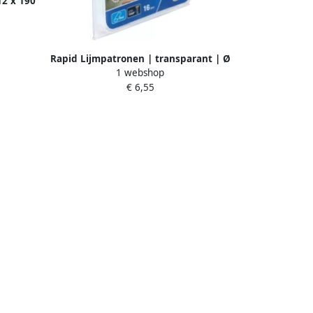
12 x 190
Rapid Lijmpatronen | transparant | Ø
1 webshop
9 ovaal x 94 mm | 16 St. | Blister
€ 6,55
40107349