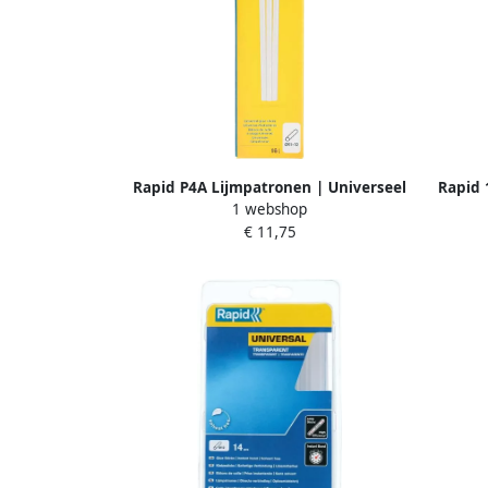
Rapid P4A Lijmpatronen | Universeel
Rapid 
1 webshop
Transparant | Ø12 x 190 mm | 16 Stuks
€ 11,75
5001589