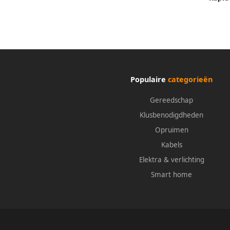
Populaire
categorieën
Gereedschap
Klusbenodigdheden
Opruimen
Kabels
Elektra & verlichting
Smart home