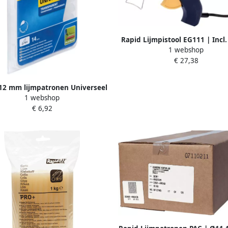
Rapid Lijmpistool EG111 | Incl.
1 webshop
Lijmpatronen 40303076
€ 27,38
12 mm lijmpatronen Universeel
1 webshop
Transparant 40107356
€ 6,92