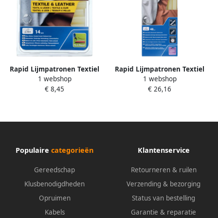
Rapid Lijmpatronen Textiel
Rapid Lijmpatronen Textiel
1 webshop
1 webshop
Kurk | Ø11-12 x 94 mm | 14
Kurk | Ø11-12 x 190 mm | 48
€ 8,45
€ 26,16
Stuks 5001416
Stuks 5001419
Populaire
categorieën
Klantenservice
Gereedschap
Retourneren & ruilen
Klusbenodigdheden
Verzending & bezorging
Opruimen
Status van bestelling
Kabels
Garantie & reparatie