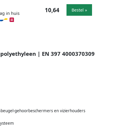
10,64
Bestel »
ag in huis
 polyethyleen | EN 397 4000370309
beugel-gehoorbeschermers en vizierhouders
systeem