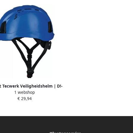
 Tecwerk Veiligheidshelm | D!-
1 webshop
ock | blauw | ABS | EN 397
€ 29,94
4000370741