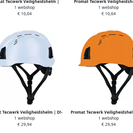
Promat Tecwerk Veiligheidsh
at Tecwerk Veiligheidshelm |
1 webshop
1 webshop
ProCap | wit | polyethyleen |
 | rood | polyethyleen | EN 397
€ 10,64
€ 10,64
4000370259
4000370261
 Tecwerk Veiligheidshelm | D!-
Promat Tecwerk Veiligheidshel
1 webshop
1 webshop
 wit | ABS | EN 397 4000370740
Rock | ORANGE | ABS | EN 
€ 29,94
€ 29,94
4000370742