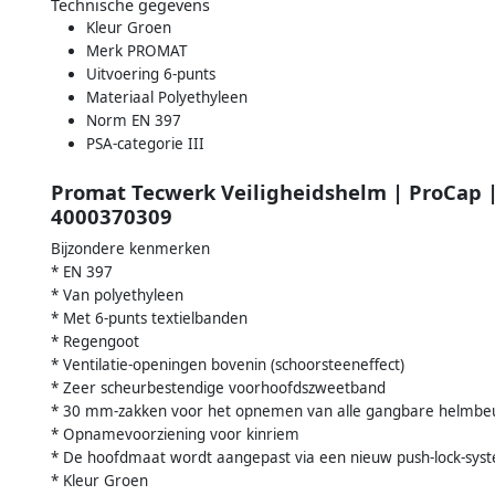
Technische gegevens
Kleur Groen
Merk PROMAT
Uitvoering 6-punts
Materiaal Polyethyleen
Norm EN 397
PSA-categorie III
Promat Tecwerk Veiligheidshelm | ProCap |
4000370309
Bijzondere kenmerken
* EN 397
* Van polyethyleen
* Met 6-punts textielbanden
* Regengoot
* Ventilatie-openingen bovenin (schoorsteeneffect)
* Zeer scheurbestendige voorhoofdszweetband
* 30 mm-zakken voor het opnemen van alle gangbare helmbeu
* Opnamevoorziening voor kinriem
* De hoofdmaat wordt aangepast via een nieuw push-lock-sys
* Kleur Groen