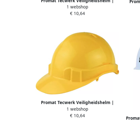
Promat Tecwerk Veiligheidshelm |
Prom
1 webshop
ProCap | blauw | polyethyleen | EN
ProCap
€ 10,64
397 4000370262
Promat Tecwerk Veiligheidshelm |
1 webshop
ProCap | geel | polyethyleen | EN 397
€ 10,64
4000370260
Promat
Rock |