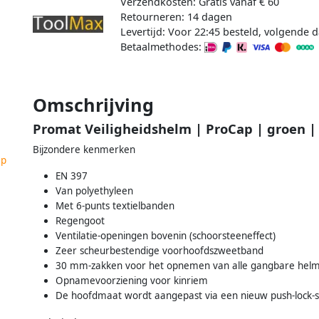
Verzendkosten: Gratis vanaf € 60
Retourneren: 14 dagen
Levertijd: Voor 22:45 besteld, volgende d
Betaalmethodes:
Omschrijving
Promat Veiligheidshelm | ProCap | groen |
Bijzondere kenmerken
ap
EN 397
Van polyethyleen
Met 6-punts textielbanden
Regengoot
Ventilatie-openingen bovenin (schoorsteeneffect)
Zeer scheurbestendige voorhoofdszweetband
30 mm-zakken voor het opnemen van alle gangbare helm
Opnamevoorziening voor kinriem
De hoofdmaat wordt aangepast via een nieuw push-lock-