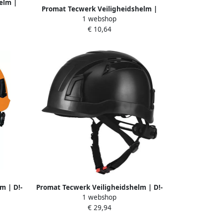
elm |
Promat Tecwerk Veiligheidshelm |
 EN 397
1 webshop
ProCap | ORANGE | polyethyleen | EN
€ 10,64
397 4000370263
m | D!-
Promat Tecwerk Veiligheidshelm | D!-
1 webshop
397
Rock | zwart | ABS | EN 397
€ 29,94
4000370556