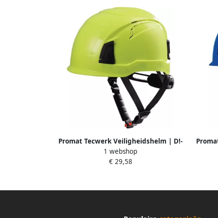
Promat Tecwerk Veiligheidshelm | D!-
Promat
1 webshop
Rock | high viz geel | EN 397
R
€ 29,58
4000370744