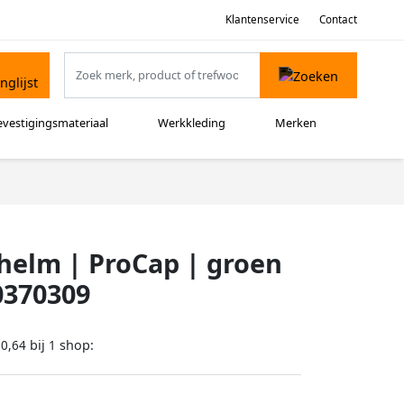
Klantenservice
Contact
evestigingsmateriaal
Werkkleding
Merken
helm | ProCap | groen
0370309
bij
shop:
10,64
1