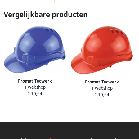
Vergelijkbare producten
Promat Tecwerk
Promat Tecwerk
1 webshop
Veiligheidshelm | ProCap |
1 webshop
Veiligheidshelm | ProCap |
€ 10,64
blauw | polyethyleen | EN
€ 10,64
rood | polyethyleen | EN 397
397 4000370262
4000370261